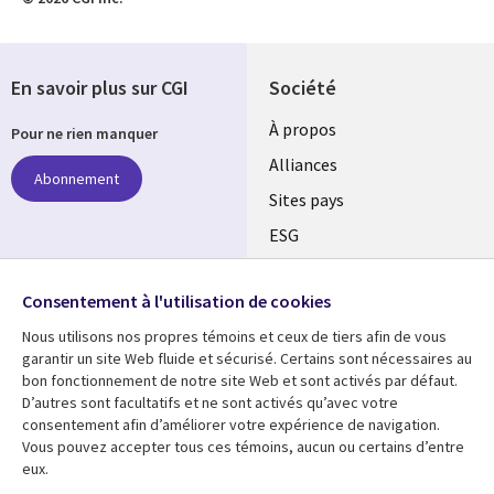
En savoir plus sur CGI
Société
À propos
Pour ne rien manquer
Alliances
Abonnement
Sites pays
ESG
Nos bureaux
Suivez-nous
Consentement à l'utilisation de cookies
Fusions
Nous utilisons nos propres témoins et ceux de tiers afin de vous
Social
Salle de presse
garantir un site Web fluide et sécurisé. Certains sont nécessaires au
Media
bon fonctionnement de notre site Web et sont activés par défaut.
Global
D’autres sont facultatifs et ne sont activés qu’avec votre
FR
consentement afin d’améliorer votre expérience de navigation.
Ressources
Support
Vous pouvez accepter tous ces témoins, aucun ou certains d’entre
eux.
Articles
Accessibilité