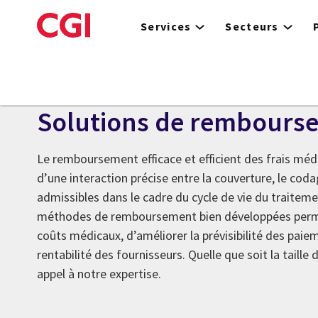
Skip
to
Services
Secteurs
main
content
Services d’intégrité des paiements
Solutions de rembours
Le remboursement efficace et efficient des frais médi
d’une interaction précise entre la couverture, le coda
admissibles dans le cadre du cycle de vie du traitem
méthodes de remboursement bien développées perme
coûts médicaux, d’améliorer la prévisibilité des pai
rentabilité des fournisseurs. Quelle que soit la taille 
appel à notre expertise.