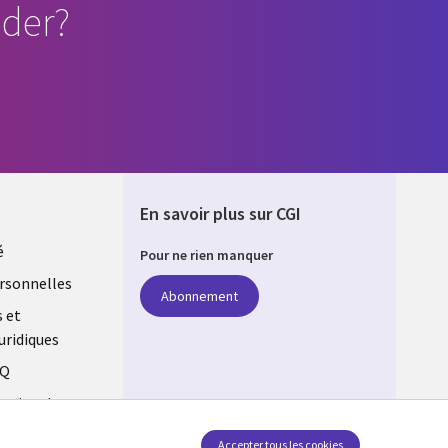
der?
En savoir plus sur CGI
é
Pour ne rien manquer
rsonnelles
Abonnement
s et
uridiques
AQ
estion des
Accepter tous les cookies