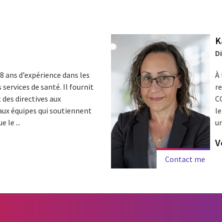
K
D
8 ans d’expérience dans les
À 
 services de santé. Il fournit
r
des directives aux
CG
aux équipes qui soutiennent
le
 le ...
un
V
Contact me