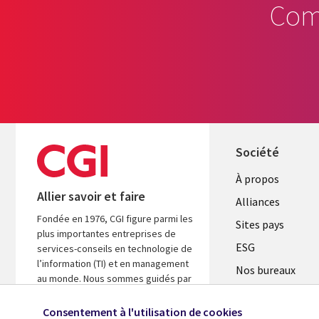
Com
Société
À propos
Allier savoir et faire
Alliances
Fondée en 1976, CGI figure parmi les
Sites pays
plus importantes entreprises de
ESG
services-conseils en technologie de
l’information (TI) et en management
Nos bureaux
au monde. Nous sommes guidés par
Fusions
les faits et axés sur les résultats afin
d’accélérer le rendement de vos
Consentement à l'utilisation de cookies
Salle de presse