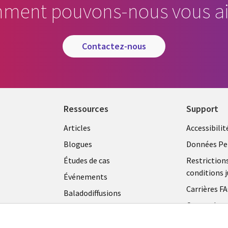
ment pouvons-nous vous ai
contactez-nous
Ressources
Support
Articles
Accessibilit
Blogues
Données Pe
Études de cas
Restriction
conditions j
Événements
Carrières F
Baladodiffusions
Centre de g
Vidéos
témoins
En voir plus