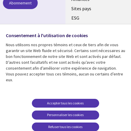
Abonnement
Sites pays
ESG
Nos bureaux
Suivez-nous
Consentement à l'utilisation de cookies
Fusions
Nous utilisons nos propres témoins et ceux de tiers afin de vous
Social
Salle de presse
garantir un site Web fluide et sécurisé. Certains sont nécessaires au
Media
bon fonctionnement de notre site Web et sont activés par défaut.
Global
D’autres sont facultatifs et ne sont activés qu’avec votre
FR
consentement afin d’améliorer votre expérience de navigation.
Ressources
Support
Vous pouvez accepter tous ces témoins, aucun ou certains d’entre
eux.
Articles
Accessibilité
Blogues
Données Personnelles
Études de cas
Restrictions et
Accepter tous les cookies
conditions juridiques
Événements
Personnaliser les cookies
Carrières FAQ
Baladodiffusions
Centre de gestion des
Refuser tous les cookies
Vidéos