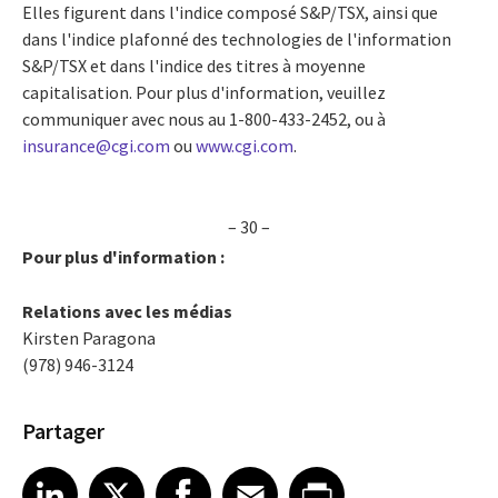
Elles figurent dans l'indice composé S&P/TSX, ainsi que
dans l'indice plafonné des technologies de l'information
S&P/TSX et dans l'indice des titres à moyenne
capitalisation. Pour plus d'information, veuillez
communiquer avec nous au 1-800-433-2452, ou à
insurance@cgi.com
ou
www.cgi.com
.
– 30 –
Pour plus d'information :
Relations avec les médias
Kirsten Paragona
(978) 946-3124
Partager
Share article on LinkedIn
Share article on X
Share article on Facebook
Share article on Email
Share article on Print
LinkedIn
X
Facebook
Email
Print