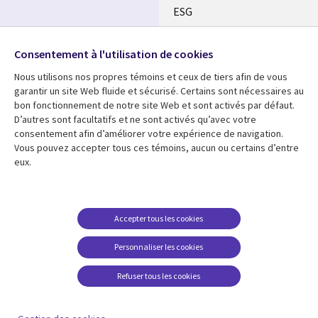
ESG
Nos bureaux
Suivez-nous
Consentement à l'utilisation de cookies
Fusions
Nous utilisons nos propres témoins et ceux de tiers afin de vous
Social
Salle de presse
garantir un site Web fluide et sécurisé. Certains sont nécessaires au
Media
bon fonctionnement de notre site Web et sont activés par défaut.
Global
D’autres sont facultatifs et ne sont activés qu’avec votre
FR
consentement afin d’améliorer votre expérience de navigation.
Ressources
Support
Vous pouvez accepter tous ces témoins, aucun ou certains d’entre
eux.
Articles
Accessibilité
Blogues
Données Personnelles
Études de cas
Restrictions et
Accepter tous les cookies
conditions juridiques
Événements
Personnaliser les cookies
Carrières FAQ
Baladodiffusions
Centre de gestion des
Refuser tous les cookies
Vidéos
témoins
En voir plus