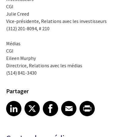
CGI
Julie Creed
Vice-présidente, Relations avec les investisseurs
(312) 201-8094, # 210
Médias
CGI
Eileen Murphy
Directrice, Relations avec les médias
(514) 841-3430
Partager
Share article on LinkedIn
Share article on X
Share article on Facebook
Share article on Email
Share article on Print
LinkedIn
X
Facebook
Email
Print