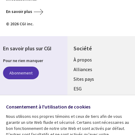
En savoir plus
© 2026 CGI inc.
En savoir plus sur CGI
Société
À propos
Pour ne rien manquer
Alliances
Abonnement
Sites pays
ESG
Nos bureaux
Suivez-nous
Consentement à l'utilisation de cookies
Fusions
Nous utilisons nos propres témoins et ceux de tiers afin de vous
Social
Salle de presse
garantir un site Web fluide et sécurisé. Certains sont nécessaires au
Media
bon fonctionnement de notre site Web et sont activés par défaut.
Global
D’autres sont facultatifs et ne sont activés qu’avec votre