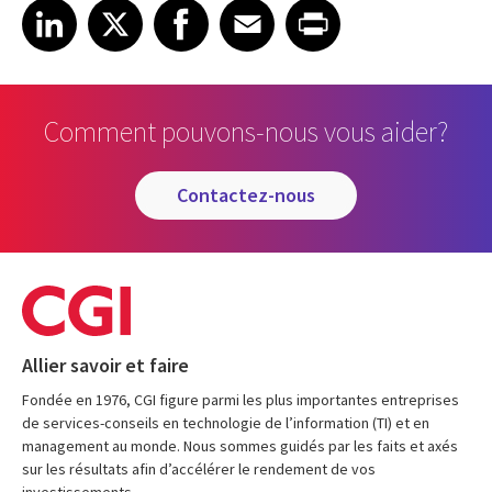
Share on LinkedIn
Share on X
Share on Facebook
Share on Email
Share on Print
LinkedIn
X
Facebook
Email
Print
Comment pouvons-nous vous aider?
contactez-nous
Allier savoir et faire
Fondée en 1976, CGI figure parmi les plus importantes entreprises
de services-conseils en technologie de l’information (TI) et en
management au monde. Nous sommes guidés par les faits et axés
sur les résultats afin d’accélérer le rendement de vos
investissements.