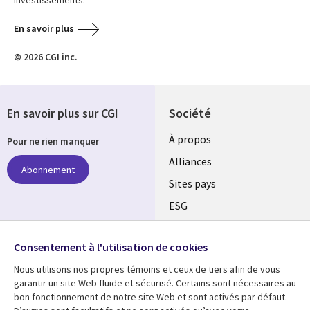
En savoir plus
© 2026 CGI inc.
En savoir plus sur CGI
Société
À propos
Pour ne rien manquer
Alliances
Abonnement
Sites pays
ESG
Nos bureaux
Suivez-nous
Consentement à l'utilisation de cookies
Fusions
Nous utilisons nos propres témoins et ceux de tiers afin de vous
Social
Salle de presse
garantir un site Web fluide et sécurisé. Certains sont nécessaires au
Media
bon fonctionnement de notre site Web et sont activés par défaut.
Global