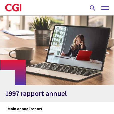
Skip
to
main
content
1997 rapport annuel
Main annual report