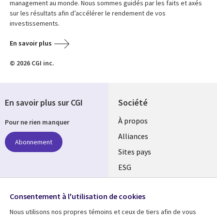
management au monde. Nous sommes guidés par les faits et axés
sur les résultats afin d’accélérer le rendement de vos
investissements.
En savoir plus
© 2026 CGI inc.
En savoir plus sur CGI
Société
À propos
Pour ne rien manquer
Alliances
Abonnement
Sites pays
ESG
Nos bureaux
Suivez-nous
Consentement à l'utilisation de cookies
Fusions
Nous utilisons nos propres témoins et ceux de tiers afin de vous
Social
Salle de presse