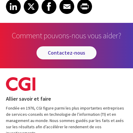
Share on LinkedIn
Share on X
Share on Facebook
Share on Email
Share on Print
LinkedIn
X
Facebook
Email
Print
Comment pouvons-nous vous aider?
contactez-nous
Allier savoir et faire
Fondée en 1976, CGI figure parmi les plus importantes entreprises
de services-conseils en technologie de l’information (TI) et en
management au monde. Nous sommes guidés par les faits et axés
sur les résultats afin d’accélérer le rendement de vos
investissements.