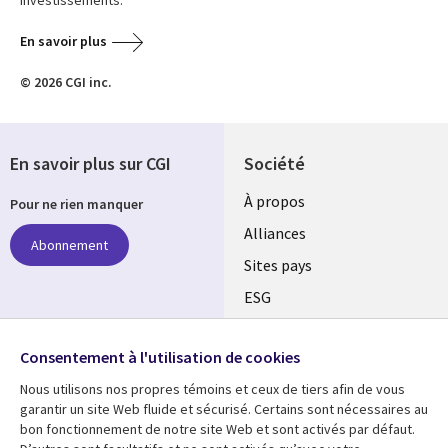
En savoir plus
© 2026 CGI inc.
En savoir plus sur CGI
Société
À propos
Pour ne rien manquer
Alliances
Abonnement
Sites pays
ESG
Nos bureaux
Suivez-nous
Consentement à l'utilisation de cookies
Fusions
Nous utilisons nos propres témoins et ceux de tiers afin de vous
Social
Salle de presse
garantir un site Web fluide et sécurisé. Certains sont nécessaires au
Media
bon fonctionnement de notre site Web et sont activés par défaut.
Global