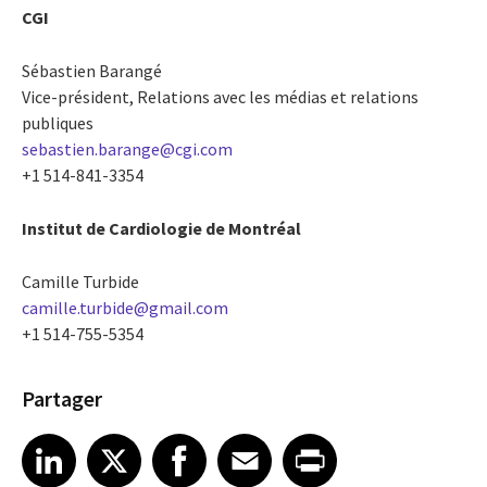
CGI
Sébastien Barangé
Vice-président, Relations avec les médias et relations
publiques
sebastien.barange@cgi.com
+1 514-841-3354
Institut de Cardiologie de Montréal
Camille Turbide
camille.turbide@gmail.com
+1 514-755-5354
Partager
Share article on LinkedIn
Share article on X
Share article on Facebook
Share article on Email
Share article on Print
LinkedIn
X
Facebook
Email
Print