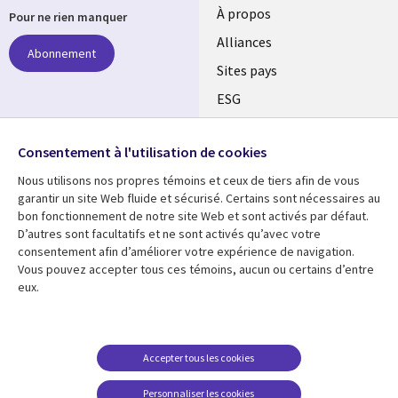
À propos
Pour ne rien manquer
Alliances
Abonnement
Sites pays
ESG
Nos bureaux
Suivez-nous
Consentement à l'utilisation de cookies
Fusions
Nous utilisons nos propres témoins et ceux de tiers afin de vous
Social
Salle de presse
garantir un site Web fluide et sécurisé. Certains sont nécessaires au
Media
bon fonctionnement de notre site Web et sont activés par défaut.
Global
D’autres sont facultatifs et ne sont activés qu’avec votre
FR
consentement afin d’améliorer votre expérience de navigation.
Ressources
Support
Vous pouvez accepter tous ces témoins, aucun ou certains d’entre
eux.
Articles
Accessibilité
Blogues
Données Personnelles
Études de cas
Restrictions et
Accepter tous les cookies
conditions juridiques
Événements
Personnaliser les cookies