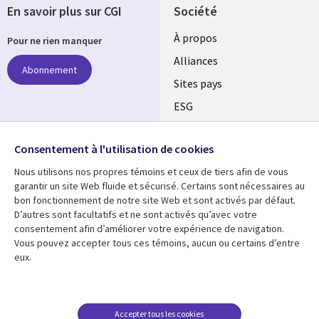
En savoir plus sur CGI
Société
À propos
Pour ne rien manquer
Alliances
Abonnement
Sites pays
ESG
Nos bureaux
Suivez-nous
Consentement à l'utilisation de cookies
Fusions
Nous utilisons nos propres témoins et ceux de tiers afin de vous
Social
Salle de presse
garantir un site Web fluide et sécurisé. Certains sont nécessaires au
Media
bon fonctionnement de notre site Web et sont activés par défaut.
Global
D’autres sont facultatifs et ne sont activés qu’avec votre
FR
consentement afin d’améliorer votre expérience de navigation.
Ressources
Support
Vous pouvez accepter tous ces témoins, aucun ou certains d’entre
eux.
Articles
Accessibilité
Blogues
Données Personnelles
Études de cas
Restrictions et
Accepter tous les cookies