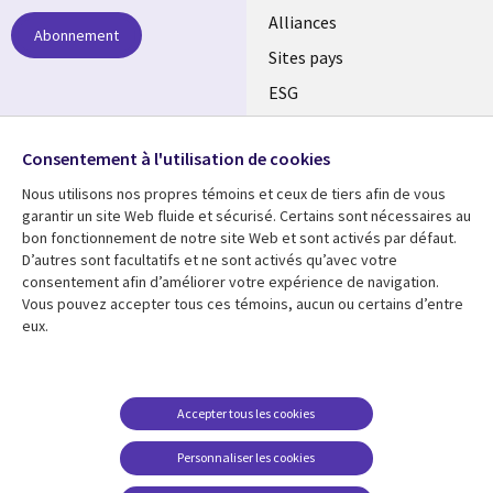
Alliances
Abonnement
Sites pays
ESG
Nos bureaux
Suivez-nous
Consentement à l'utilisation de cookies
Fusions
Nous utilisons nos propres témoins et ceux de tiers afin de vous
Social
Salle de presse
garantir un site Web fluide et sécurisé. Certains sont nécessaires au
Media
bon fonctionnement de notre site Web et sont activés par défaut.
Global
D’autres sont facultatifs et ne sont activés qu’avec votre
FR
consentement afin d’améliorer votre expérience de navigation.
Ressources
Support
Vous pouvez accepter tous ces témoins, aucun ou certains d’entre
eux.
Articles
Accessibilité
Blogues
Données Personnelles
Études de cas
Restrictions et
Accepter tous les cookies
conditions juridiques
Événements
Personnaliser les cookies
Carrières FAQ
Baladodiffusions