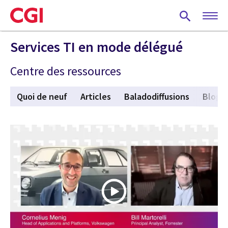
Skip
to
main
content
Services TI en mode délégué
Centre des ressources
Quoi de neuf
Articles
Baladodiffusions
Blogu