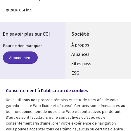
© 2026 CGI inc.
En savoir plus sur CGI
Société
À propos
Pour ne rien manquer
Alliances
Abonnement
Sites pays
ESG
Nos bureaux
Suivez-nous
Consentement à l'utilisation de cookies
Fusions
Nous utilisons nos propres témoins et ceux de tiers afin de vous
Social
Salle de presse
garantir un site Web fluide et sécurisé. Certains sont nécessaires au
Media
bon fonctionnement de notre site Web et sont activés par défaut.
Global
D’autres sont facultatifs et ne sont activés qu’avec votre
FR
consentement afin d’améliorer votre expérience de navigation.
Ressources
Support
Vous pouvez accepter tous ces témoins, aucun ou certains d’entre