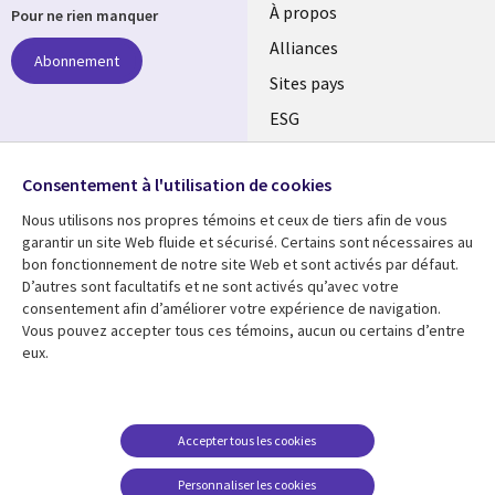
À propos
Pour ne rien manquer
Alliances
Abonnement
Sites pays
ESG
Nos bureaux
Suivez-nous
Consentement à l'utilisation de cookies
Fusions
Nous utilisons nos propres témoins et ceux de tiers afin de vous
Social
Salle de presse
garantir un site Web fluide et sécurisé. Certains sont nécessaires au
Media
bon fonctionnement de notre site Web et sont activés par défaut.
Global
D’autres sont facultatifs et ne sont activés qu’avec votre
FR
consentement afin d’améliorer votre expérience de navigation.
Ressources
Support
Vous pouvez accepter tous ces témoins, aucun ou certains d’entre
eux.
Articles
Accessibilité
Blogues
Données Personnelles
Études de cas
Restrictions et
Accepter tous les cookies
conditions juridiques
Événements
Personnaliser les cookies
Carrières FAQ