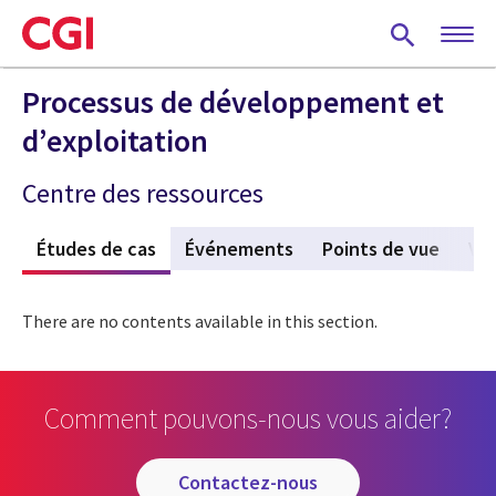
Skip
to
main
content
Processus de développement et
d’exploitation
Centre des ressources
s
Études de cas
(active tab)
Événements
Points de vue
Vi
There are no contents available in this section.
Comment pouvons-nous vous aider?
contactez-nous