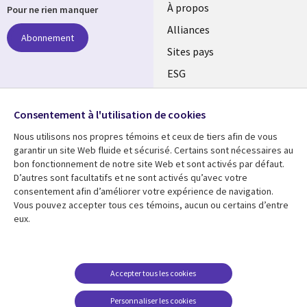
À propos
Pour ne rien manquer
Alliances
Abonnement
Sites pays
ESG
Nos bureaux
Suivez-nous
Consentement à l'utilisation de cookies
Fusions
Nous utilisons nos propres témoins et ceux de tiers afin de vous
Social
Salle de presse
garantir un site Web fluide et sécurisé. Certains sont nécessaires au
Media
bon fonctionnement de notre site Web et sont activés par défaut.
Global
D’autres sont facultatifs et ne sont activés qu’avec votre
FR
consentement afin d’améliorer votre expérience de navigation.
Ressources
Support
Vous pouvez accepter tous ces témoins, aucun ou certains d’entre
eux.
Articles
Accessibilité
Blogues
Données Personnelles
Études de cas
Restrictions et
Accepter tous les cookies
conditions juridiques
Événements
Personnaliser les cookies
Carrières FAQ