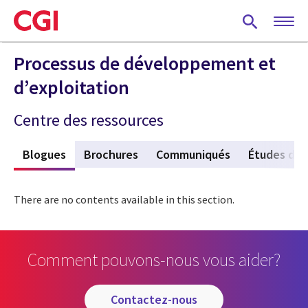
Skip
to
main
content
Processus de développement et
d’exploitation
Centre des ressources
s
Blogues
(active tab)
Brochures
Communiqués
Études de 
There are no contents available in this section.
Comment pouvons-nous vous aider?
contactez-nous