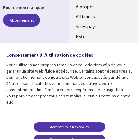
À propos
Pour ne rien manquer
Alliances
Abonnement
Sites pays
ESG
Nos bureaux
Suivez-nous
Consentement à l'utilisation de cookies
Fusions
Nous utilisons nos propres témoins et ceux de tiers afin de vous
Social
Salle de presse
garantir un site Web fluide et sécurisé. Certains sont nécessaires au
Media
bon fonctionnement de notre site Web et sont activés par défaut.
Global
D’autres sont facultatifs et ne sont activés qu’avec votre
FR
consentement afin d’améliorer votre expérience de navigation.
Ressources
Support
Vous pouvez accepter tous ces témoins, aucun ou certains d’entre
eux.
Articles
Accessibilité
Blogues
Données Personnelles
Études de cas
Restrictions et
Accepter tous les cookies
conditions juridiques
Événements