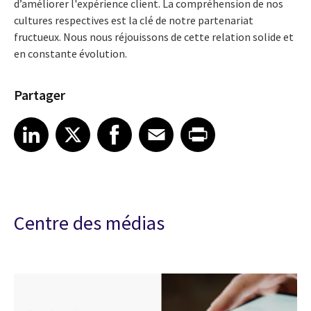
d’améliorer l'expérience client. La compréhension de nos
cultures respectives est la clé de notre partenariat
fructueux. Nous nous réjouissons de cette relation solide et
en constante évolution.
Partager
Share article on LinkedIn
Share article on X
Share article on Facebook
Share article on Email
Share article on Print
LinkedIn
X
Facebook
Email
Print
Centre des médias