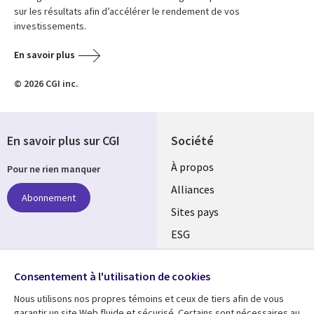
sur les résultats afin d’accélérer le rendement de vos
investissements.
En savoir plus
© 2026 CGI inc.
En savoir plus sur CGI
Société
À propos
Pour ne rien manquer
Alliances
Abonnement
Sites pays
ESG
Nos bureaux
Suivez-nous
Consentement à l'utilisation de cookies
Fusions
Nous utilisons nos propres témoins et ceux de tiers afin de vous
Social
Salle de presse
garantir un site Web fluide et sécurisé. Certains sont nécessaires au