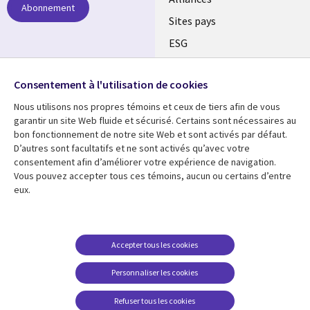
Abonnement
Sites pays
ESG
Nos bureaux
Suivez-nous
Consentement à l'utilisation de cookies
Fusions
Nous utilisons nos propres témoins et ceux de tiers afin de vous
Social
Salle de presse
garantir un site Web fluide et sécurisé. Certains sont nécessaires au
Media
bon fonctionnement de notre site Web et sont activés par défaut.
Global
D’autres sont facultatifs et ne sont activés qu’avec votre
FR
consentement afin d’améliorer votre expérience de navigation.
Ressources
Support
Vous pouvez accepter tous ces témoins, aucun ou certains d’entre
eux.
Articles
Accessibilité
Blogues
Données Personnelles
Études de cas
Restrictions et
Accepter tous les cookies
conditions juridiques
Événements
Personnaliser les cookies
Carrières FAQ
Baladodiffusions
Centre de gestion des
Refuser tous les cookies
Vidéos