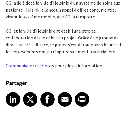
CGI a déjà doté la ville d’Helsinki d’un système de soins aux
patients. Helsinki a lancé un appel d’offres concurrentiel
visant le système mobile, que CGI a remporté.
CGI et la ville d’Helsinki ont établi une étroite
collaboration dès le début du projet. Grâce à un groupe de
direction très efficace, le projet s’est déroulé sans heurts et
les intervenants ont pu réagir rapidement aux incidents.
Communiquez avec nous
pour plus d'information
Partager
Share article on LinkedIn
Share article on X
Share article on Facebook
Share article on Email
Share article on Print
LinkedIn
X
Facebook
Email
Print