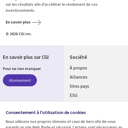
sur les résultats afin d’accélérer le rendement de vos
investissements.
En savoir plus
© 2026 CGI inc.
En savoir plus sur CGI
Société
À propos
Pour ne rien manquer
Alliances
Abonnement
Sites pays
ESG
Nos bureaux
Suivez-nous
Consentement à l'utilisation de cookies
Fusions
Nous utilisons nos propres témoins et ceux de tiers afin de vous
Social
Salle de presse
garantir un site Web fluide et sécurisé. Certains sont nécessaires au