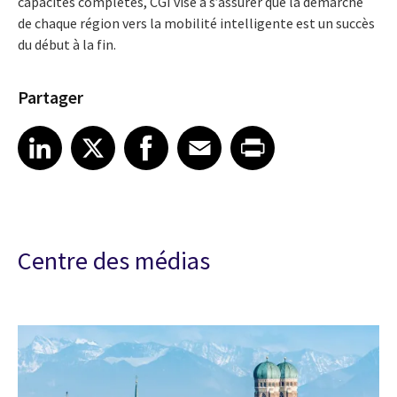
capacités complètes, CGI vise à s’assurer que la démarche
de chaque région vers la mobilité intelligente est un succès
du début à la fin.
Partager
Share article on LinkedIn
Share article on X
Share article on Facebook
Share article on Email
Share article on Print
LinkedIn
X
Facebook
Email
Print
Centre des médias