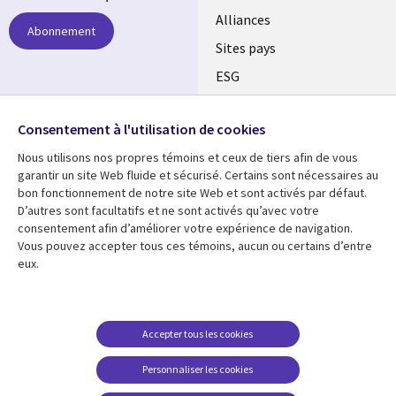
Alliances
Abonnement
Sites pays
ESG
Nos bureaux
Suivez-nous
Consentement à l'utilisation de cookies
Fusions
Nous utilisons nos propres témoins et ceux de tiers afin de vous
Social
Salle de presse
garantir un site Web fluide et sécurisé. Certains sont nécessaires au
Media
bon fonctionnement de notre site Web et sont activés par défaut.
Global
D’autres sont facultatifs et ne sont activés qu’avec votre
FR
consentement afin d’améliorer votre expérience de navigation.
Ressources
Support
Vous pouvez accepter tous ces témoins, aucun ou certains d’entre
eux.
Articles
Accessibilité
Blogues
Données Personnelles
Études de cas
Restrictions et
Accepter tous les cookies
conditions juridiques
Événements
Personnaliser les cookies
Carrières FAQ
Baladodiffusions