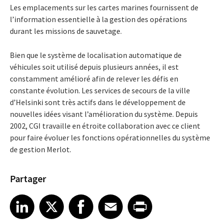
Les emplacements sur les cartes marines fournissent de
l’information essentielle à la gestion des opérations
durant les missions de sauvetage.
Bien que le système de localisation automatique de
véhicules soit utilisé depuis plusieurs années, il est
constamment amélioré afin de relever les défis en
constante évolution. Les services de secours de la ville
d’Helsinki sont très actifs dans le développement de
nouvelles idées visant l’amélioration du système. Depuis
2002, CGI travaille en étroite collaboration avec ce client
pour faire évoluer les fonctions opérationnelles du système
de gestion Merlot.
Partager
Share article on LinkedIn
Share article on X
Share article on Facebook
Share article on Email
Share article on Print
LinkedIn
X
Facebook
Email
Print