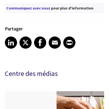
Communiquez avec nous
pour plus d'information
Partager
Share article on LinkedIn
Share article on X
Share article on Facebook
Share article on Email
Share article on Print
LinkedIn
X
Facebook
Email
Print
Centre des médias