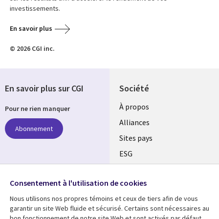
investissements.
En savoir plus
© 2026 CGI inc.
En savoir plus sur CGI
Société
À propos
Pour ne rien manquer
Alliances
Abonnement
Sites pays
ESG
Nos bureaux
Suivez-nous
Consentement à l'utilisation de cookies
Fusions
Nous utilisons nos propres témoins et ceux de tiers afin de vous
Social
Salle de presse
garantir un site Web fluide et sécurisé. Certains sont nécessaires au
Media
bon fonctionnement de notre site Web et sont activés par défaut.