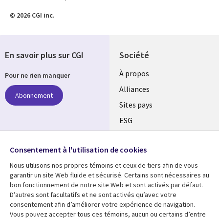
© 2026 CGI inc.
En savoir plus sur CGI
Société
À propos
Pour ne rien manquer
Alliances
Abonnement
Sites pays
ESG
Nos bureaux
Suivez-nous
Consentement à l'utilisation de cookies
Fusions
Nous utilisons nos propres témoins et ceux de tiers afin de vous
Social
Salle de presse
garantir un site Web fluide et sécurisé. Certains sont nécessaires au
Media
bon fonctionnement de notre site Web et sont activés par défaut.
Global
D’autres sont facultatifs et ne sont activés qu’avec votre
FR
consentement afin d’améliorer votre expérience de navigation.
Ressources
Support
Vous pouvez accepter tous ces témoins, aucun ou certains d’entre