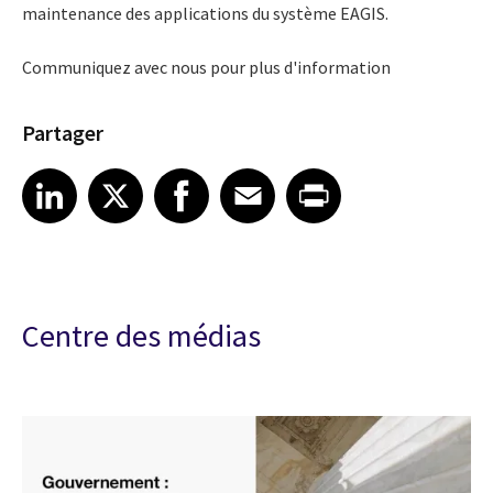
maintenance des applications du système EAGIS.
Communiquez avec nous
pour plus d'information
Partager
Share article on LinkedIn
Share article on X
Share article on Facebook
Share article on Email
Share article on Print
LinkedIn
X
Facebook
Email
Print
Centre des médias