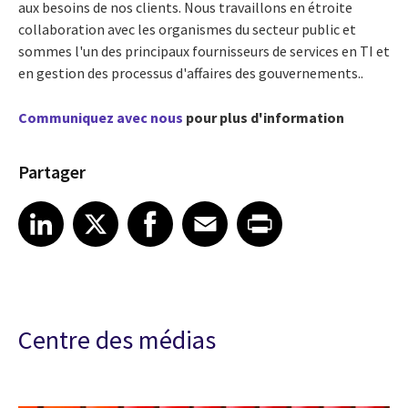
aux besoins de nos clients. Nous travaillons en étroite
collaboration avec les organismes du secteur public et
sommes l'un des principaux fournisseurs de services en TI et
en gestion des processus d'affaires des gouvernements..
Communiquez avec nous
pour plus d'information
Partager
Share article on LinkedIn
Share article on X
Share article on Facebook
Share article on Email
Share article on Print
LinkedIn
X
Facebook
Email
Print
Centre des médias