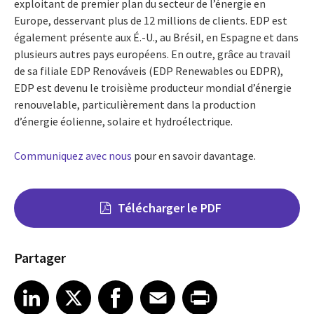
exploitant de premier plan du secteur de l’énergie en
Europe, desservant plus de 12 millions de clients. EDP est
également présente aux É.-U., au Brésil, en Espagne et dans
plusieurs autres pays européens. En outre, grâce au travail
de sa filiale EDP Renováveis (EDP Renewables ou EDPR),
EDP est devenu le troisième producteur mondial d’énergie
renouvelable, particulièrement dans la production
d’énergie éolienne, solaire et hydroélectrique.
Communiquez avec nous
pour en savoir davantage.
Télécharger le PDF
Partager
Share on LinkedIn
Share on X
Share on Facebook
Share on Email
Share on Print
LinkedIn
X
Facebook
Email
Print