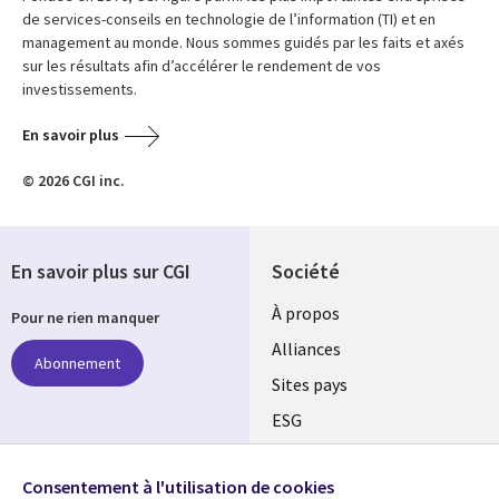
de services-conseils en technologie de l’information (TI) et en
management au monde. Nous sommes guidés par les faits et axés
sur les résultats afin d’accélérer le rendement de vos
investissements.
En savoir plus
© 2026 CGI inc.
En savoir plus sur CGI
Société
À propos
Pour ne rien manquer
Alliances
Abonnement
Sites pays
ESG
Nos bureaux
Suivez-nous
Consentement à l'utilisation de cookies
Fusions