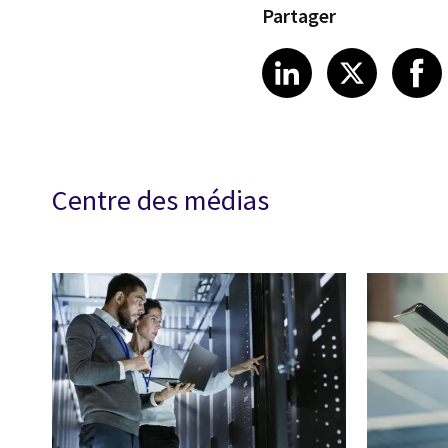
Partager
Share article
Share art
Shar
LinkedIn
X
Centre des médias