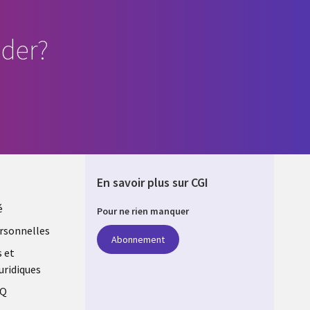
der?
En savoir plus sur CGI
é
Pour ne rien manquer
rsonnelles
Abonnement
s et
uridiques
AQ