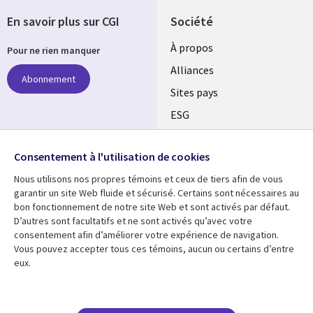
En savoir plus sur CGI
Société
À propos
Pour ne rien manquer
Alliances
Abonnement
Sites pays
ESG
Nos bureaux
Suivez-nous
Consentement à l'utilisation de cookies
Fusions
Nous utilisons nos propres témoins et ceux de tiers afin de vous
Social
Salle de presse
garantir un site Web fluide et sécurisé. Certains sont nécessaires au
Media
bon fonctionnement de notre site Web et sont activés par défaut.
Global
D’autres sont facultatifs et ne sont activés qu’avec votre
FR
consentement afin d’améliorer votre expérience de navigation.
Ressources
Support
Vous pouvez accepter tous ces témoins, aucun ou certains d’entre
eux.
Articles
Accessibilité
Blogues
Données Personnelles