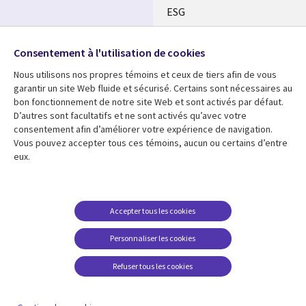
ESG
Nos bureaux
Suivez-nous
Consentement à l'utilisation de cookies
Fusions
Nous utilisons nos propres témoins et ceux de tiers afin de vous
Social
Salle de presse
garantir un site Web fluide et sécurisé. Certains sont nécessaires au
Media
bon fonctionnement de notre site Web et sont activés par défaut.
Global
D’autres sont facultatifs et ne sont activés qu’avec votre
FR
consentement afin d’améliorer votre expérience de navigation.
Ressources
Support
Vous pouvez accepter tous ces témoins, aucun ou certains d’entre
eux.
Articles
Accessibilité
Blogues
Données Personnelles
Études de cas
Restrictions et
Accepter tous les cookies
conditions juridiques
Événements
Personnaliser les cookies
Carrières FAQ
Baladodiffusions
Centre de gestion des
Refuser tous les cookies
Vidéos
témoins
En voir plus