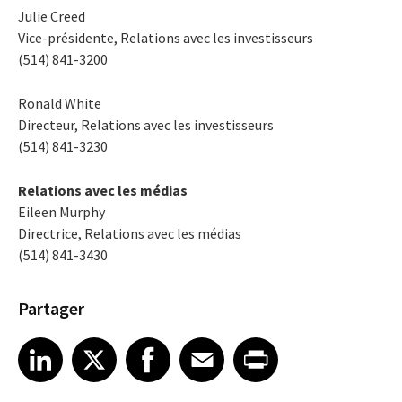
Julie Creed
Vice-présidente, Relations avec les investisseurs
(514) 841-3200
Ronald White
Directeur, Relations avec les investisseurs
(514) 841-3230
Relations avec les médias
Eileen Murphy
Directrice, Relations avec les médias
(514) 841-3430
Partager
Share article on LinkedIn
Share article on X
Share article on Facebook
Share article on Email
Share article on Print
LinkedIn
X
Facebook
Email
Print