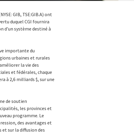
 (NYSE: GIB, TSE:GIB.A) ont
vertu duquel CGI fournira
on d'un système destiné à
ive importante du
gions urbaines et rurales
méliorer la vie des
iales et fédérales, chaque
 à 2,6 milliards $, sur une
ème de soutien
ipalités, les provinces et
 nouveau programme. Le
ogression, des avantages et
 et sur la diffusion des