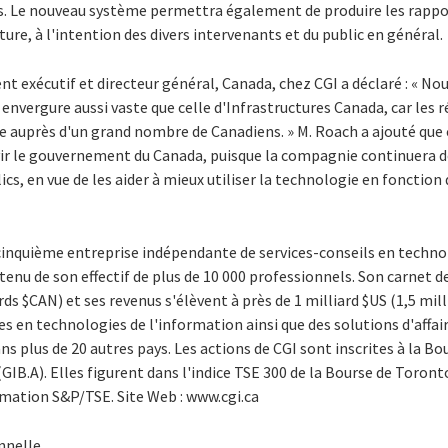
 Le nouveau système permettra également de produire les rapport
re, à l'intention des divers intervenants et du public en général.
nt exécutif et directeur général, Canada, chez CGI a déclaré : « No
 envergure aussi vaste que celle d'Infrastructures Canada, car les r
e auprès d'un grand nombre de Canadiens. » M. Roach a ajouté que 
ir le gouvernement du Canada, puisque la compagnie continuera de 
, en vue de les aider à mieux utiliser la technologie en fonction d
 cinquième entreprise indépendante de services-conseils en techno
enu de son effectif de plus de 10 000 professionnels. Son carnet
ards $CAN) et ses revenus s'élèvent à près de 1 milliard $US (1,5 mill
en technologies de l'information ainsi que des solutions d'affaire
ns plus de 20 autres pays. Les actions de CGI sont inscrites à la Bo
(GIB.A). Elles figurent dans l'indice TSE 300 de la Bourse de Toront
rmation S&P/TSE. Site Web : www.cgi.ca
nnelle