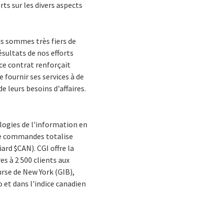
s sur les divers aspects
us sommes très fiers de
ésultats de nos efforts
ce contrat renforçait
fournir ses services à de
e leurs besoins d'affaires.
logies de l'information en
 de commandes totalise
iard $CAN). CGI offre la
s à 2 500 clients aux
urse de New York (GIB),
o et dans l'indice canadien