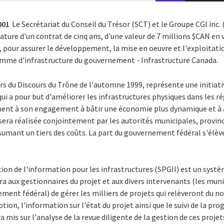
001
Le Secrétariat du Conseil du Trésor (SCT) et le Groupe CGI inc.
ature d'un contrat de cinq ans, d'une valeur de 7 millions $CAN en 
, pour assurer le développement, la mise en oeuvre et l'exploitati
amme d'infrastructure du gouvernement - Infrastructure Canada.
 du Discours du Trône de l'automne 1999, représente une initiat
 a pour but d'améliorer les infrastructures physiques dans les ré
ent à son engagement à bâtir une économie plus dynamique et à a
 sera réalisée conjointement par les autorités municipales, provinc
mant un tiers des coûts. La part du gouvernement fédéral s'élèvera
ion de l'information pour les infrastructures (SPGII) est un syst
 aux gestionnaires du projet et aux divers intervenants (les munic
ment fédéral) de gérer les milliers de projets qui relèveront du
ion, l'information sur l'état du projet ainsi que le suivi de la pr
 mis sur l'analyse de la revue diligente de la gestion de ces projets