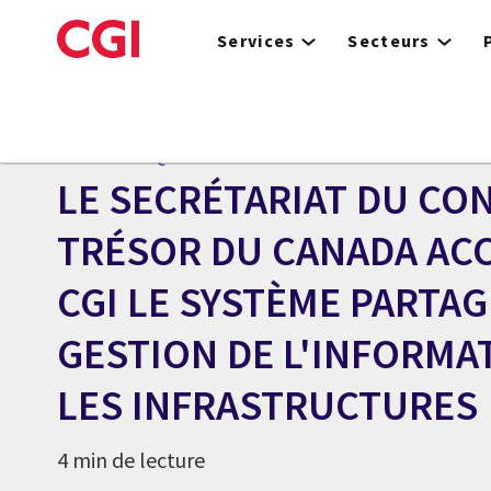
Skip
to
Services
Secteurs
main
content
Centre des médias
COMMUNIQUÉ
LE SECRÉTARIAT DU CON
TRÉSOR DU CANADA AC
CGI LE SYSTÈME PARTAG
GESTION DE L'INFORMA
LES INFRASTRUCTURES
4 min de lecture