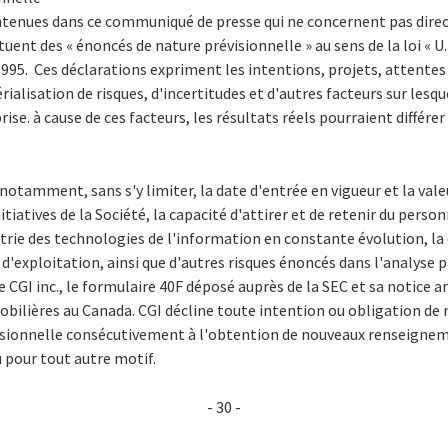
ontenues dans ce communiqué de presse qui ne concernent pas dir
tuent des « énoncés de nature prévisionnelle » au sens de la loi « U.
1995. Ces déclarations expriment les intentions, projets, attente
érialisation de risques, d'incertitudes et d'autres facteurs sur lesq
se. à cause de ces facteurs, les résultats réels pourraient différ
tamment, sans s'y limiter, la date d'entrée en vigueur et la vale
nitiatives de la Société, la capacité d'attirer et de retenir du pers
trie des technologies de l'information en constante évolution, 
d'exploitation, ainsi que d'autres risques énoncés dans l'analyse p
 CGI inc., le formulaire 40F déposé auprès de la SEC et sa notice 
ilières au Canada. CGI décline toute intention ou obligation de m
isionnelle consécutivement à l'obtention de nouveaux renseignem
pour tout autre motif.
- 30 -