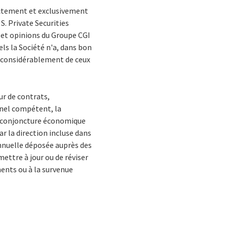
ectement et exclusivement
 S. Private Securities
s et opinions du Groupe CGI
uels la Société n'a, dans bon
er considérablement de ceux
ur de contrats,
onnel compétent, la
la conjoncture économique
ar la direction incluse dans
annuelle déposée auprès des
ettre à jour ou de réviser
ents ou à la survenue