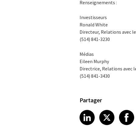
Renseignements :
Investisseurs
Ronald White
Directeur, Relations avec le
(514) 841-3230
Médias
Eileen Murphy
Directrice, Relations avec 
(514) 841-3430
Partager
Share article
Share art
Shar
LinkedIn
X