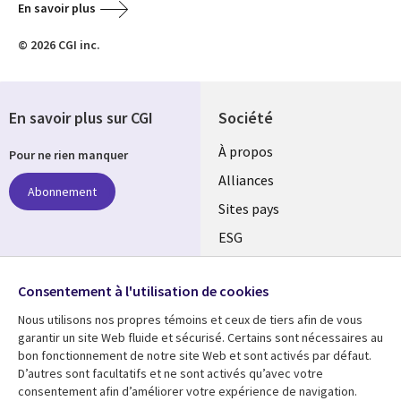
En savoir plus
© 2026 CGI inc.
En savoir plus sur CGI
Société
À propos
Pour ne rien manquer
Alliances
Abonnement
Sites pays
ESG
Nos bureaux
Suivez-nous
Consentement à l'utilisation de cookies
Fusions
Nous utilisons nos propres témoins et ceux de tiers afin de vous
Social
Salle de presse
garantir un site Web fluide et sécurisé. Certains sont nécessaires au
Media
bon fonctionnement de notre site Web et sont activés par défaut.
Global
D’autres sont facultatifs et ne sont activés qu’avec votre
FR
consentement afin d’améliorer votre expérience de navigation.
Ressources
Support