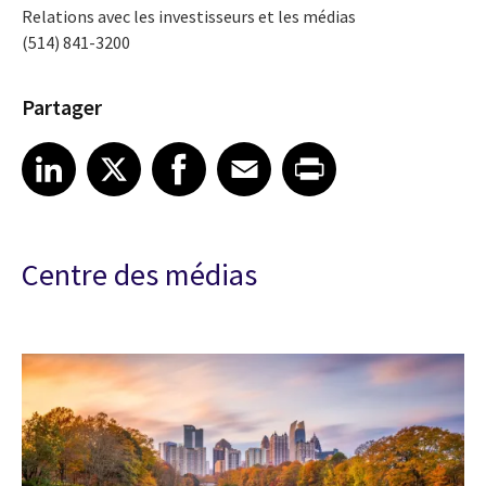
Relations avec les investisseurs et les médias
(514) 841-3200
Partager
Share article on LinkedIn
Share article on X
Share article on Facebook
Share article on Email
Share article on Print
LinkedIn
X
Facebook
Email
Print
Centre des médias