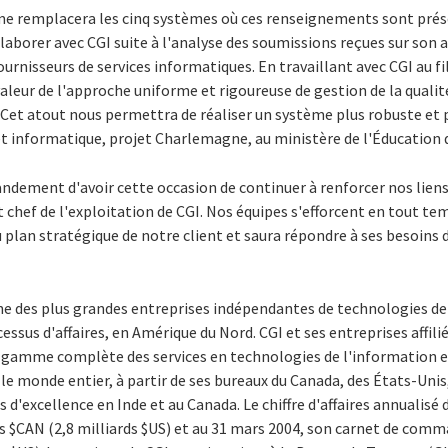
rme remplacera les cinq systèmes où ces renseignements sont p
llaborer avec CGI suite à l'analyse des soumissions reçues sur son a
ournisseurs de services informatiques. En travaillant avec CGI au fi
aleur de l'approche uniforme et rigoureuse de gestion de la qualit
 Cet atout nous permettra de réaliser un système plus robuste et 
et informatique, projet Charlemagne, au ministère de l'Éducation 
ndement d'avoir cette occasion de continuer à renforcer nos liens 
 chef de l'exploitation de CGI. Nos équipes s'efforcent en tout te
plan stratégique de notre client et saura répondre à ses besoins d
une des plus grandes entreprises indépendantes de technologies de
cessus d'affaires, en Amérique du Nord. CGI et ses entreprises affil
la gamme complète des services en technologies de l'information e
s le monde entier, à partir de ses bureaux du Canada, des États-Unis,
d'excellence en Inde et au Canada. Le chiffre d'affaires annualisé 
s $CAN (2,8 milliards $US) et au 31 mars 2004, son carnet de comma