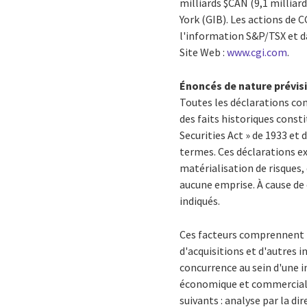
milliards $CAN (9,1 milliard
York (GIB). Les actions de 
l'information S&P/TSX et da
Site Web :
www.cgi.com
.
Énoncés de nature prévis
Toutes les déclarations c
des faits historiques consti
Securities Act » de 1933 et 
termes. Ces déclarations ex
matérialisation de risques, 
aucune emprise. À cause de 
indiqués.
Ces facteurs comprennent no
d'acquisitions et d'autres i
concurrence au sein d'une i
économique et commerciale;
suivants : analyse par la d