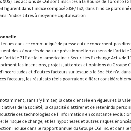
s $US). Les actions de CGI sont inscrites à la Bourse de Toronto (GI
CGI figurent dans l'indice composé S&P/TSX, dans l'indice plafonné
ns l'indice titres à moyenne capitalisation.
ionnelle
ontenues dans ce communiqué de presse qui ne concernent pas dir
tuent des « énoncés de nature prévisionnelle » au sens de l'article 
de l'article 21E de la loi américaine « Securities Exchange Act » de 
priment les intentions, projets, attentes et opinions du Groupe CGI
d'incertitudes et d'autres facteurs sur lesquels la Société n'a, da
ces facteurs, les résultats réels pourraient différer considérablem
tamment, sans s'y limiter, la date d'entrée en vigueur et la vale
nitiatives de la société; la capacité d'attirer et de retenir du pers
ndustrie des technologies de l'information en constante évolution
 le risque de change; et les hypothèses et autres risques énoncé
irection incluse dans le rapport annuel du Groupe CGI inc. et dans l