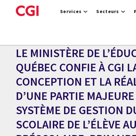
Skip
to
Services
Secteurs
main
content
Centre des médias
COMMUNIQUÉ
LE MINISTÈRE DE L’ÉDU
QUÉBEC CONFIE À CGI L
CONCEPTION ET LA RÉA
D’UNE PARTIE MAJEURE
SYSTÈME DE GESTION D
SCOLAIRE DE L’ÉLÈVE A