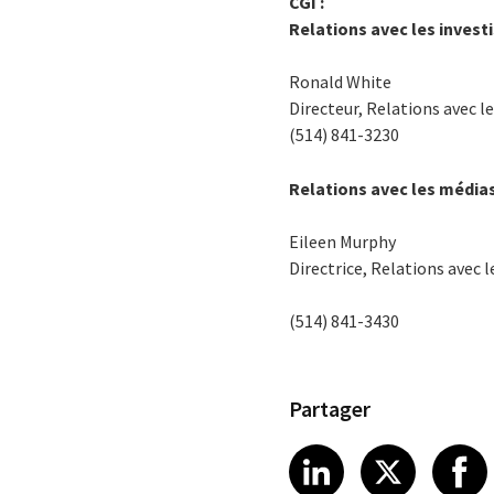
CGI :
Relations avec les invest
Ronald White
Directeur, Relations avec le
(514) 841-3230
Relations avec les média
Eileen Murphy
Directrice, Relations avec 
(514) 841-3430
Partager
Share article
Share art
Shar
LinkedIn
X