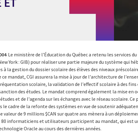
 ET
2004
Le ministère de l'Éducation du Québec a retenu les services du
New York : GIB) pour réaliser une partie majeure du système qui hé
à la gestion du dossier scolaire des élèves des niveaux préscolair
de ce mandat, CGI assurera la mise à jour de l'architecture de l'en
équentation scolaire, la validation de l'effectif scolaire à des fi
la sanction des études. Le mandat comprend également la mise en
études et de l'agenda sur les échanges avec le réseau scolaire. Ce p
ns le cadre de la refonte des systèmes en vue de soutenir adéquat
ne valeur de 9 millions $CAN sur quatre ans mènera à un déploieme
 80 informaticiens et utilisateurs participent au mandat, qui est 
technologie Oracle au cours des dernières années.