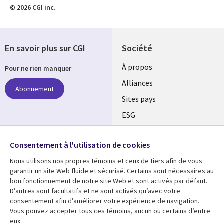
© 2026 CGI inc.
En savoir plus sur CGI
Société
À propos
Pour ne rien manquer
Alliances
Abonnement
Sites pays
ESG
Nos bureaux
Suivez-nous
Consentement à l'utilisation de cookies
Fusions
Nous utilisons nos propres témoins et ceux de tiers afin de vous
Social
Salle de presse
garantir un site Web fluide et sécurisé. Certains sont nécessaires au
Media
bon fonctionnement de notre site Web et sont activés par défaut.
Global
D’autres sont facultatifs et ne sont activés qu’avec votre
FR
consentement afin d’améliorer votre expérience de navigation.
Ressources
Support
Vous pouvez accepter tous ces témoins, aucun ou certains d’entre
eux.