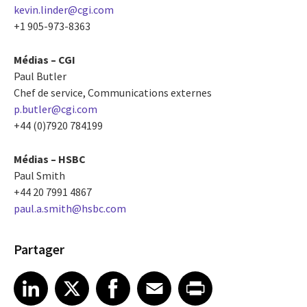
kevin.linder@cgi.com
+1 905-973-8363
Médias – CGI
Paul Butler
Chef de service, Communications externes
p.butler@cgi.com
+44 (0)7920 784199
Médias – HSBC
Paul Smith
+44 20 7991 4867
paul.a.smith@hsbc.com
Partager
Share article on LinkedIn
Share article on X
Share article on Facebook
Share article on Email
Share article on Print
LinkedIn
X
Facebook
Email
Print