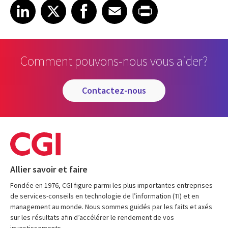
Share on LinkedIn
Share on X
Share on Facebook
Share on Email
Share on Print
LinkedIn
X
Facebook
Email
Print
Comment pouvons-nous vous aider?
contactez-nous
Allier savoir et faire
Fondée en 1976, CGI figure parmi les plus importantes entreprises
de services-conseils en technologie de l’information (TI) et en
management au monde. Nous sommes guidés par les faits et axés
sur les résultats afin d’accélérer le rendement de vos
investissements.