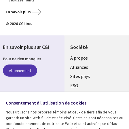
En savoir plus
© 2026 CGI inc.
En savoir plus sur CGI
Société
À propos
Pour ne rien manquer
Alliances
Abonnement
Sites pays
ESG
Nos bureaux
Suivez-nous
Consentement à l'utilisation de cookies
Fusions
Nous utilisons nos propres témoins et ceux de tiers afin de vous
Social
Salle de presse
garantir un site Web fluide et sécurisé. Certains sont nécessaires au
Media
bon fonctionnement de notre site Web et sont activés par défaut.
Global