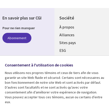
En savoir plus sur CGI
Société
À propos
Pour ne rien manquer
Alliances
Abonnement
Sites pays
ESG
Nos bureaux
Suivez-nous
Consentement à l'utilisation de cookies
Fusions
Nous utilisons nos propres témoins et ceux de tiers afin de vous
Social
Salle de presse
garantir un site Web fluide et sécurisé. Certains sont nécessaires au
Media
bon fonctionnement de notre site Web et sont activés par défaut.
Global
D’autres sont facultatifs et ne sont activés qu’avec votre
FR
consentement afin d’améliorer votre expérience de navigation.
Ressources
Support
Vous pouvez accepter tous ces témoins, aucun ou certains d’entre
eux.
Articles
Accessibilité