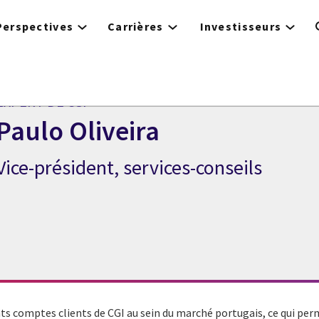
Perspectives
Carrières
Investisseurs
EXPERT DE CGI
Paulo Oliveira
Vice-président, services-conseils
xpert de CGI Paulo Oliveira
s comptes clients de CGI au sein du marché portugais, ce qui perm