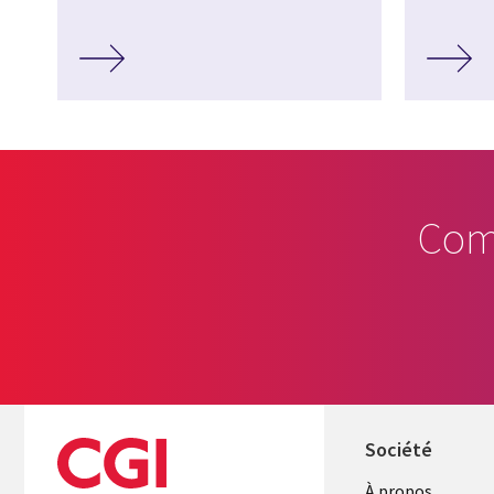
Com
Société
À propos