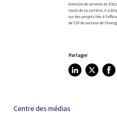
éventail de services et d’ac
cours de sa carrière, il a d
sur des projets liés à l’eff
de CGI du secteur de l’énerg
Partager
Share article
Share art
Shar
LinkedIn
X
Centre des médias