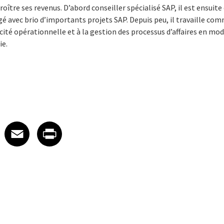
croître ses revenus. D’abord conseiller spécialisé SAP, il est ensuit
irigé avec brio d’importants projets SAP. Depuis peu, il travaille c
icacité opérationnelle et à la gestion des processus d’affaires en mo
ie.
 on LinkedIn
icle on X
e article on Facebook
Share article on Email
Share article on Print
Facebook
Email
Print