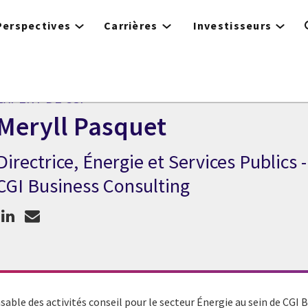
Perspectives
Carrières
Investisseurs
EXPERT DE CGI
Meryll Pasquet
Directrice, Énergie et Services Publics -
Expert de CGI Meryll Pasquet
CGI Business Consulting
nsable des activités conseil pour le secteur Énergie au sein de CGI