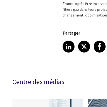
France. Après être intervenu
filière gaz dans leurs pro
changement, optimisation 
Partager
Share article
Share art
Shar
LinkedIn
X
Centre des médias