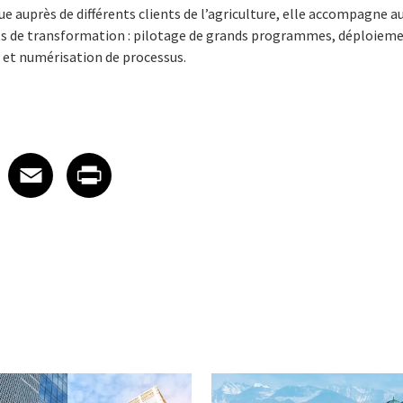
e auprès de différents clients de l’agriculture, elle accompagne au
jets de transformation : pilotage de grands programmes, déploieme
et numérisation de processus.
 on LinkedIn
icle on X
e article on Facebook
Share article on Email
Share article on Print
Facebook
Email
Print