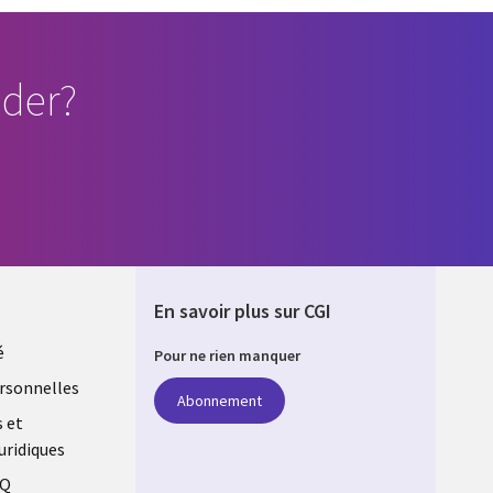
der?
En savoir plus sur CGI
é
Pour ne rien manquer
rsonnelles
Abonnement
s et
uridiques
AQ