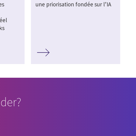
es
une priorisation fondée sur l’IA
éel
ks
der?