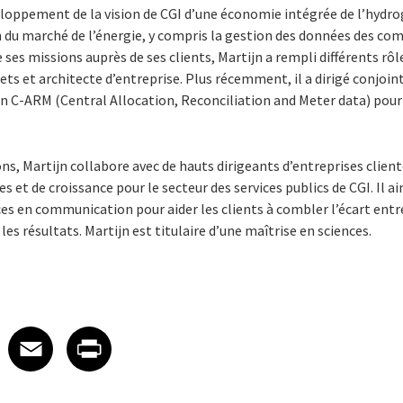
eloppement de la vision de CGI d’une économie intégrée de l’hydro
n du marché de l’énergie, y compris la gestion des données des com
 ses missions auprès de ses clients, Martijn a rempli différents rôl
ts et architecte d’entreprise. Plus récemment, il a dirigé conjoi
on C-ARM (Central Allocation, Reconciliation and Meter data) pour
ons, Martijn collabore avec de hauts dirigeants d’entreprises client
es et de croissance pour le secteur des services publics de CGI. Il
s en communication pour aider les clients à combler l’écart entre 
es résultats. Martijn est titulaire d’une maîtrise en sciences.
 on LinkedIn
icle on X
e article on Facebook
Share article on Email
Share article on Print
Facebook
Email
Print