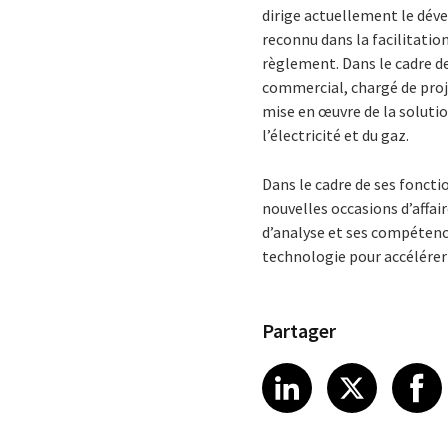
dirige actuellement le dév
reconnu dans la facilitatio
règlement. Dans le cadre de
commercial, chargé de proje
mise en œuvre de la soluti
l’électricité et du gaz.
Dans le cadre de ses foncti
nouvelles occasions d’affair
d’analyse et ses compétence
technologie pour accélérer l
Partager
Share article
Share art
Shar
LinkedIn
X