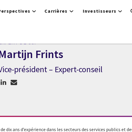
Perspectives
Carrières
Investisseurs
EXPERT DE CGI
Martijn Frints
Vice-président – Expert-conseil
xpert de CGI Martijn Frints
 de dix ans d’expérience dans les secteurs des services publics et 