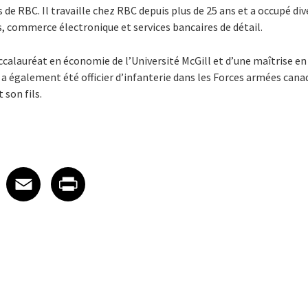
 de RBC. Il travaille chez RBC depuis plus de 25 ans et a occupé di
 commerce électronique et services bancaires de détail.
accalauréat en économie de l’Université McGill et d’une maîtrise en
Il a également été officier d’infanterie dans les Forces armées can
son fils.
 on LinkedIn
icle on X
e article on Facebook
Share article on Email
Share article on Print
Facebook
Email
Print