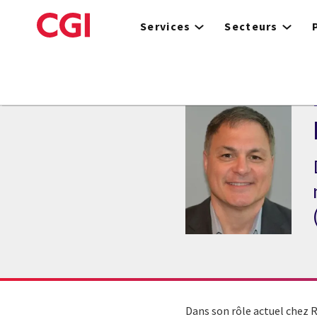
Skip
to
Services
Secteurs
main
content
Dans son rôle actuel chez 