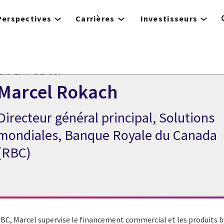
Perspectives
Carrières
Investisseurs
EXPERT DE CGI
Marcel Rokach
Directeur général principal, Solutions
Expert de CGI Marcel Rokach
mondiales, Banque Royale du Canada
(RBC)
RBC, Marcel supervise le financement commercial et les produits b