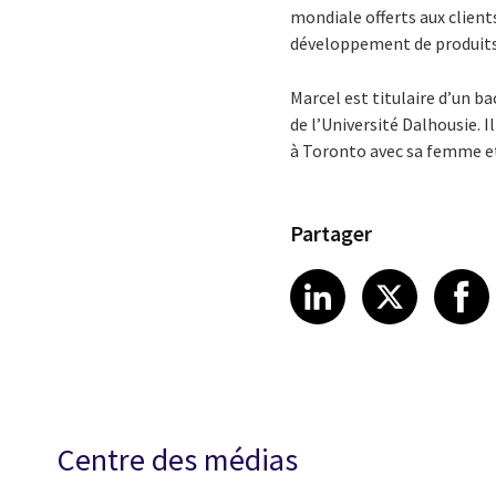
mondiale offerts aux clients
développement de produits,
Marcel est titulaire d’un b
de l’Université Dalhousie. 
à Toronto avec sa femme et 
Partager
Share article
Share art
Shar
LinkedIn
X
Centre des médias