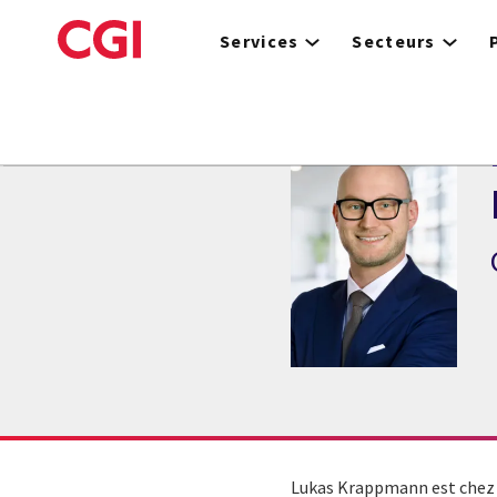
Skip
to
Services
Secteurs
main
content
Lukas Krappmann est chez CG