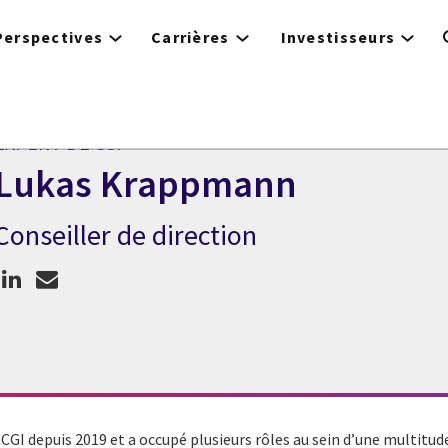
Perspectives
Carrières
Investisseurs
EXPERT DE CGI
Lukas Krappmann
Conseiller de direction
Expert de CGI Lukas Krappmann
I depuis 2019 et a occupé plusieurs rôles au sein d’une multitude