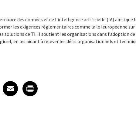
vernance des données et de l’intelligence artificielle (IA) ainsi que
former les exigences réglementaires comme la loi européenne sur l
 solutions de TI. Il soutient les organisations dans l’adoption de 
iciel, en les aidant à relever les défis organisationnels et techni
 on LinkedIn
icle on X
e article on Facebook
Share article on Email
Share article on Print
Facebook
Email
Print