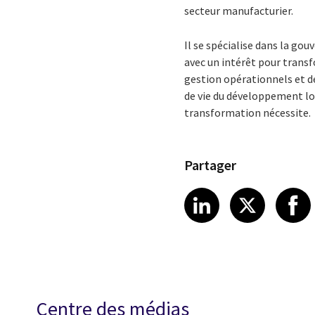
secteur manufacturier.
Il se spécialise dans la gou
avec un intérêt pour trans
gestion opérationnels et des
de vie du développement log
transformation nécessite.
Partager
Share article
Share art
Shar
LinkedIn
X
Centre des médias