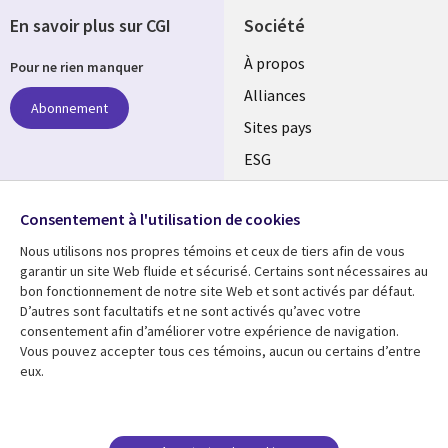
En savoir plus sur CGI
Société
À propos
Pour ne rien manquer
Alliances
Abonnement
Sites pays
ESG
Nos bureaux
Suivez-nous
Consentement à l'utilisation de cookies
Fusions
Nous utilisons nos propres témoins et ceux de tiers afin de vous
Social
Salle de presse
garantir un site Web fluide et sécurisé. Certains sont nécessaires au
Media
bon fonctionnement de notre site Web et sont activés par défaut.
Global
D’autres sont facultatifs et ne sont activés qu’avec votre
FR
consentement afin d’améliorer votre expérience de navigation.
Ressources
Support
Vous pouvez accepter tous ces témoins, aucun ou certains d’entre
eux.
Articles
Accessibilité
Blogues
Données Personnelles
Études de cas
Restrictions et