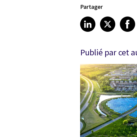
Partager
Share article
Share art
Shar
LinkedIn
X
Publié par cet 