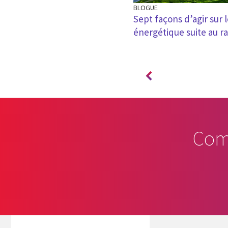
BLOGUE
que rebat les cartes du
Sept façons d’agir sur 
ue
énergétique suite au r
Com