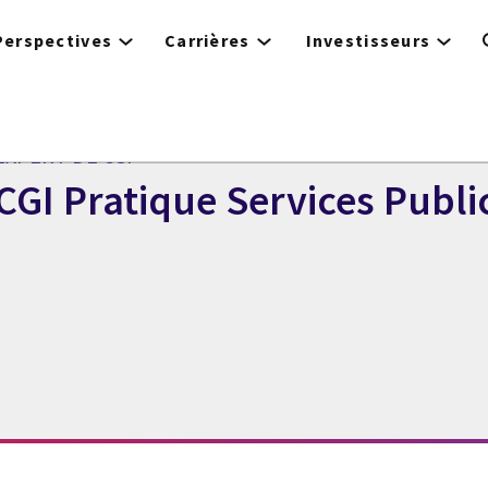
Perspectives
Carrières
Investisseurs
EXPERT DE CGI
CGI Pratique Services Publi
xpert de CGI CGI Pratique Services Publics