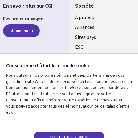
En savoir plus sur CGI
Société
À propos
Pour ne rien manquer
Alliances
Abonnement
Sites pays
ESG
Nos bureaux
Suivez-nous
Consentement à l'utilisation de cookies
Fusions
Nous utilisons nos propres témoins et ceux de tiers afin de vous
Social
Salle de presse
garantir un site Web fluide et sécurisé. Certains sont nécessaires au
Media
bon fonctionnement de notre site Web et sont activés par défaut.
Global
D’autres sont facultatifs et ne sont activés qu’avec votre
FR
consentement afin d’améliorer votre expérience de navigation.
Ressources
Support
Vous pouvez accepter tous ces témoins, aucun ou certains d’entre
eux.
Articles
Accessibilité
Blogues
Données Personnelles
Études de cas
Restrictions et
Accepter tous les cookies