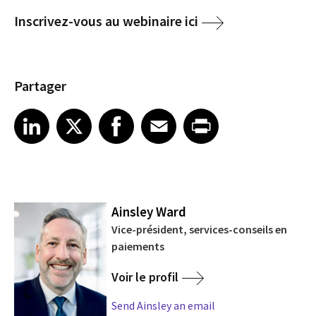
Inscrivez-vous au webinaire ici
Partager
Share article on LinkedIn
Share article on X
Share article on Facebook
Share article on Email
Share article on Print
LinkedIn
X
Facebook
Email
Print
Ainsley Ward
Vice-président, services-conseils en
paiements
Voir le profil
Send Ainsley an email