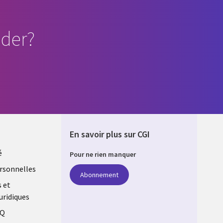
der?
En savoir plus sur CGI
é
Pour ne rien manquer
rsonnelles
Abonnement
s et
uridiques
AQ