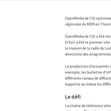
OpenMedia de CGI optimise l
régionale du MDR en Thuri
OpenMedia de CGI a été intr
Erfurt a été le premier sit
la maison de la radio du La
directions des programmes 
La production d’actualités i
exemple, les bulletins d’in
différents canaux de diffus
supporte au mieux les diffé
Le défi
La chaîne de télévision all