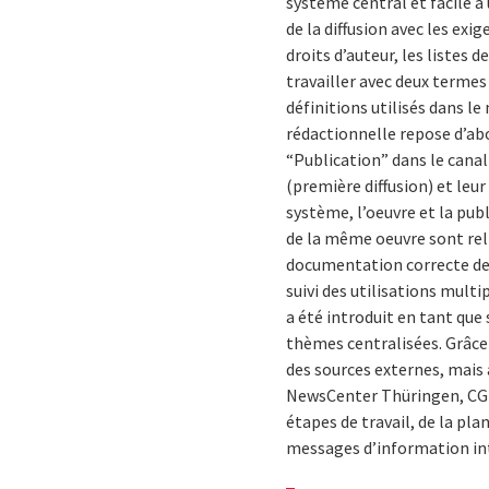
système central et facile à
de la diffusion avec les ex
droits d’auteur, les listes
travailler avec deux termes 
définitions utilisés dans le
rédactionnelle repose d’abo
“Publication” dans le canal
(première diffusion) et leur
système, l’oeuvre et la pub
de la même oeuvre sont reli
documentation correcte des 
suivi des utilisations mult
a été introduit en tant qu
thèmes centralisées. Grâce 
des sources externes, mais
NewsCenter Thüringen, CGI a
étapes de travail, de la pla
messages d’information in