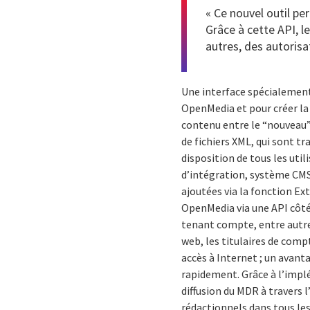
« Ce nouvel outil p
Grâce à cette API, 
autres, des autorisat
Une interface spécialement 
OpenMedia et pour créer la
contenu entre le “nouveau”
de fichiers XML, qui sont t
disposition de tous les uti
d’intégration, système CMS
ajoutées via la fonction E
OpenMedia via une API côté 
tenant compte, entre autres,
web, les titulaires de comp
accès à Internet ; un avanta
rapidement. Grâce à l’imp
diffusion du MDR à travers
rédactionnels dans tous les