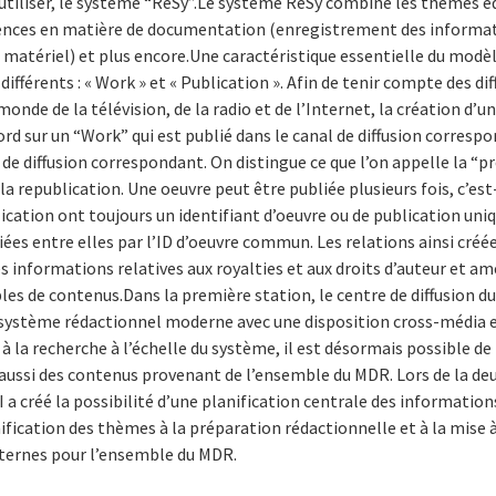
 utiliser, le système “ReSy”.Le système ReSy combine les thèmes éd
igences en matière de documentation (enregistrement des informati
 de matériel) et plus encore.Une caractéristique essentielle du modè
différents : « Work » et « Publication ». Afin de tenir compte des d
 monde de la télévision, de la radio et de l’Internet, la création d’
rd sur un “Work” qui est publié dans le canal de diffusion corresp
 de diffusion correspondant. On distingue ce que l’on appelle la “
 la republication. Une oeuvre peut être publiée plusieurs fois, c’est
lication ont toujours un identifiant d’oeuvre ou de publication uni
ées entre elles par l’ID d’oeuvre commun. Les relations ainsi créé
informations relatives aux royalties et aux droits d’auteur et amé
iples de contenus.Dans la première station, le centre de diffusion 
e système rédactionnel moderne avec une disposition cross-média e
à la recherche à l’échelle du système, il est désormais possible 
 aussi des contenus provenant de l’ensemble du MDR. Lors de la de
 créé la possibilité d’une planification centrale des information
nification des thèmes à la préparation rédactionnelle et à la mise 
ternes pour l’ensemble du MDR.