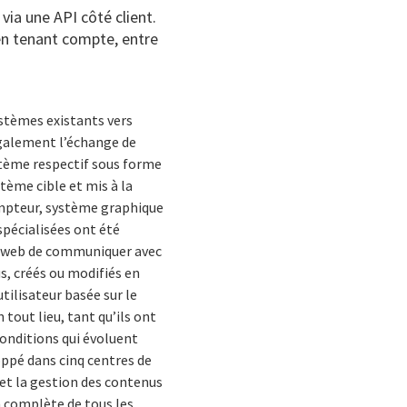
ia une API côté client.
en tenant compte, entre
ystèmes existants vers
également l’échange de
stème respectif sous forme
tème cible et mis à la
rompteur, système graphique
pécialisées ont été
ns web de communiquer avec
s, créés ou modifiés en
utilisateur basée sur le
tout lieu, tant qu’ils ont
 conditions qui évoluent
ppé dans cinq centres de
 et la gestion des contenus
n complète de tous les