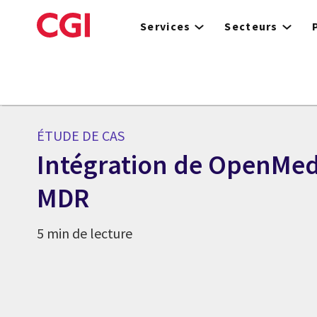
Skip
to
Services
Secteurs
main
content
ÉTUDE DE CAS
Intégration de OpenMed
MDR
5 min de lecture