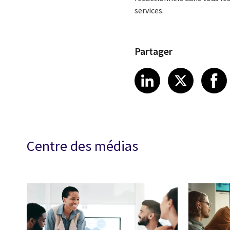
services.
Partager
Share article
Share art
Shar
LinkedIn
X
Centre des médias