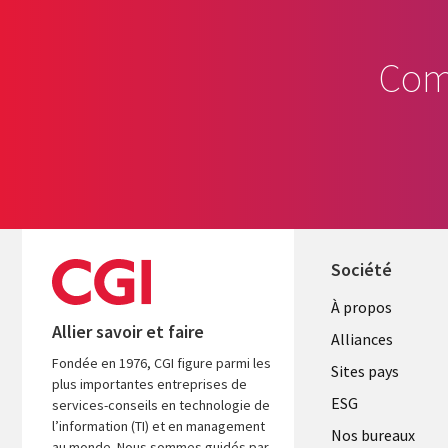
Com
Société
À propos
Allier savoir et faire
Alliances
Fondée en 1976, CGI figure parmi les
Sites pays
plus importantes entreprises de
ESG
services-conseils en technologie de
l’information (TI) et en management
Nos bureaux
au monde. Nous sommes guidés par