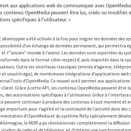
ermet aux applications web de communiquer avec OpenMedia v
les contenus OpenMedia peuvent être lus, créés ou modifiés 
ions spécifiques à l’utilisateur. »
développée a été utilisée à la fois pour migrer les données des s
 possibilité d’un échange de données permanent, qui permettra 
 et l’”ancien” monde à l’avenir. Les données sont exportées du sy
ransformés dans le format cible respectif, puis importés dans le sys
lisateurs. Outre les interfaces classiques (entrée d’agence, télép
 et soustitrage), de nombreuses intégrations d’applications web s
xternalTools d’OpenMedia. Ce nouvel outil permet aux applicatio
client. Grâce à cette API, les contenus OpenMedia peuvent être lu
 des autorisations spécifiques à l’utilisateur. Grâce à l’interface 
te peuvent continuer à produire des contenus à tout moment et en 
ge important pour l’agilité et la continuité de l’activité dans des
lémentation d’OpenMedia et du système ReSy spécialement dévelo
 l’Allemagne, le MDR a pu révolutionner complètement la diffusion
 studios de radio et de télévision, et d’obtenir une synchronisatio