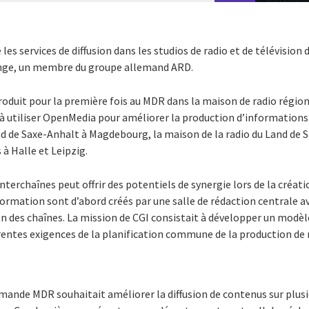
es services de diffusion dans les studios de radio et de télévision 
nge, un membre du groupe allemand ARD.
oduit pour la première fois au MDR dans la maison de radio région
e à utiliser OpenMedia pour améliorer la production d’informations
nd de Saxe-Anhalt à Magdebourg, la maison de la radio du Land de S
à Halle et Leipzig.
nterchaînes peut offrir des potentiels de synergie lors de la créat
formation sont d’abord créés par une salle de rédaction centrale av
ion des chaînes. La mission de CGI consistait à développer un modè
rentes exigences de la planification commune de la production de 
emande MDR souhaitait améliorer la diffusion de contenus sur plus