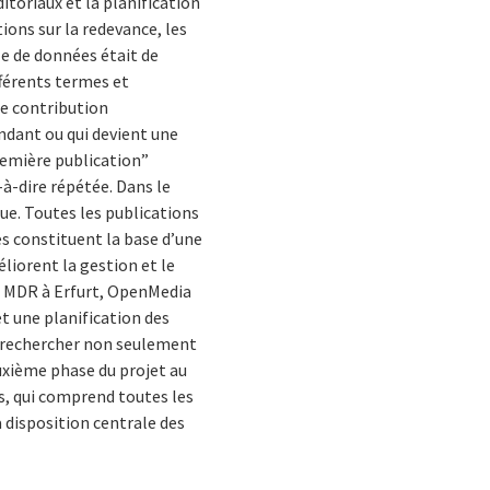
itoriaux et la planification
ons sur la redevance, les
le de données était de
ifférents termes et
une contribution
ondant ou qui devient une
première publication”
-à-dire répétée. Dans le
que. Toutes les publications
es constituent la base d’une
liorent la gestion et le
du MDR à Erfurt, OpenMedia
t une planification des
de rechercher non seulement
uxième phase du projet au
s, qui comprend toutes les
à disposition centrale des