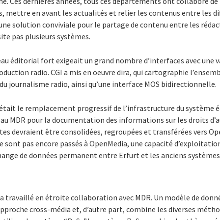
ine. Ces dernières années, tous ces départements ont collaboré de
, mettre en avant les actualités et relier les contenus entre les di
une solution conviviale pour le partage de contenu entre les rédacti
ssite pas plusieurs systèmes.
eau éditorial fort exigeait un grand nombre d’interfaces avec une v
duction radio. CGI a mis en oeuvre dira, qui cartographie l’ensemb
du journalisme radio, ainsi qu’une interface MOS bidirectionnelle.
 était le remplacement progressif de l’infrastructure du système éd
au MDR pour la documentation des informations sur les droits d’au
tes devraient être consolidées, regroupées et transférées vers Op
 ne sont pas encore passés à OpenMedia, une capacité d’exploitation
ange de données permanent entre Erfurt et les anciens systèmes d
 a travaillé en étroite collaboration avec MDR. Un modèle de donn
l’approche cross-média et, d’autre part, combine les diverses mét