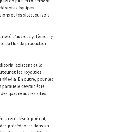
 plus en plus étroitement
fférentes équipes.
ons et les sites, qui soit
ariété d’autres systèmes, y
le du flux de production
itorial existant et la
teur et les royalties.
enMedia. En outre, pour les
 parallèle devrait être
es quatre autres sites.
ées a été développé qui,
hodes précédentes dans un