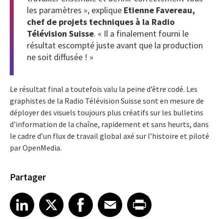
les paramètres », explique
Etienne Favereau,
chef de projets techniques à la Radio
Télévision Suisse
. « Il a finalement fourni le
résultat escompté juste avant que la production
ne soit diffusée ! »
Le résultat final a toutefois valu la peine d’être codé. Les
graphistes de la Radio Télévision Suisse sont en mesure de
déployer des visuels toujours plus créatifs sur les bulletins
d’information de la chaîne, rapidement et sans heurts, dans
le cadre d’un flux de travail global axé sur l’histoire et piloté
par OpenMedia.
Partager
Share article on LinkedIn
Share article on X
Share article on Facebook
Share article on Email
Share article on Print
LinkedIn
X
Facebook
Email
Print