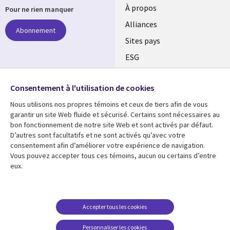
À propos
Pour ne rien manquer
Alliances
Abonnement
Sites pays
ESG
Nos bureaux
Suivez-nous
Consentement à l'utilisation de cookies
Fusions
Nous utilisons nos propres témoins et ceux de tiers afin de vous
Social
Salle de presse
garantir un site Web fluide et sécurisé. Certains sont nécessaires au
Media
bon fonctionnement de notre site Web et sont activés par défaut.
Global
D’autres sont facultatifs et ne sont activés qu’avec votre
FR
consentement afin d’améliorer votre expérience de navigation.
Ressources
Support
Vous pouvez accepter tous ces témoins, aucun ou certains d’entre
eux.
Articles
Accessibilité
Blogues
Données Personnelles
Études de cas
Restrictions et
Accepter tous les cookies
conditions juridiques
Événements
Personnaliser les cookies