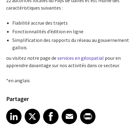
22 autorités locales du Pays de Galles et est munie des
caractéristiques suivantes :
Fiabilité accrue des trajets
Fonctionnalités d’édition en ligne
Simplification des rapports du réseau au gouvernement
gallois
ou visitez notre page de
services en géospatial
pour en
apprendre davantage sur nos activités dans ce secteur.
*en anglais
Partager
Share article on LinkedIn
Share article on X
Share article on Facebook
Share article on Email
Share article on Print
LinkedIn
X
Facebook
Email
Print