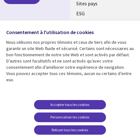
Sites pays
ESG
Nos bureaux
Suivez-nous
Consentement à l'utilisation de cookies
Fusions
Nous utilisons nos propres témoins et ceux de tiers afin de vous
Social
Salle de presse
garantir un site Web fluide et sécurisé. Certains sont nécessaires au
Media
bon fonctionnement de notre site Web et sont activés par défaut.
Global
D’autres sont facultatifs et ne sont activés qu’avec votre
FR
consentement afin d’améliorer votre expérience de navigation.
Ressources
Support
Vous pouvez accepter tous ces témoins, aucun ou certains d’entre
eux.
Articles
Accessibilité
Blogues
Données Personnelles
Études de cas
Restrictions et
Accepter tous les cookies
conditions juridiques
Événements
Personnaliser les cookies
Carrières FAQ
Baladodiffusions
Centre de gestion des
Refuser tous les cookies
Vidéos
témoins