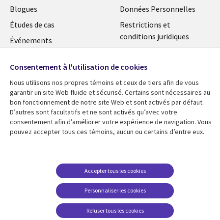
Blogues
Données Personnelles
Études de cas
Restrictions et
conditions juridiques
Événements
Carrières FAQ
Baladodiffusions
Consentement à l'utilisation de cookies
Centre de gestion des
Vidéos
témoins
Nous utilisons nos propres témoins et ceux de tiers afin de vous
En voir plus
garantir un site Web fluide et sécurisé. Certains sont nécessaires au
bon fonctionnement de notre site Web et sont activés par défaut.
D’autres sont facultatifs et ne sont activés qu’avec votre
consentement afin d’améliorer votre expérience de navigation. Vous
pouvez accepter tous ces témoins, aucun ou certains d’entre eux.
Accepter tous les cookies
Personnaliser les cookies
Refuser tous les cookies