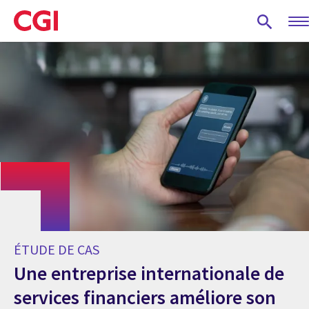
Skip
to
main
content
ÉTUDE DE CAS
Une entreprise internationale de
services financiers améliore son