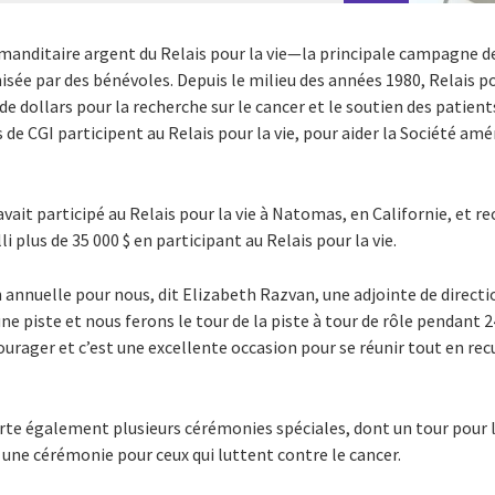
mmanditaire argent du Relais pour la vie—la principale campagne d
sée par des bénévoles. Depuis le milieu des années 1980, Relais po
 de dollars pour la recherche sur le cancer et le soutien des patient
e CGI participent au Relais pour la vie, pour aider la Société amé
vait participé au Relais pour la vie à Natomas, en Californie, et recu
li plus de 35 000 $ en participant au Relais pour la vie.
n annuelle pour nous, dit Elizabeth Razvan, une adjointe de direct
e piste et nous ferons le tour de la piste à tour de rôle pendant 
urager et c’est une excellente occasion pour se réunir tout en rec
rte également plusieurs cérémonies spéciales, dont un tour pour l
une cérémonie pour ceux qui luttent contre le cancer.