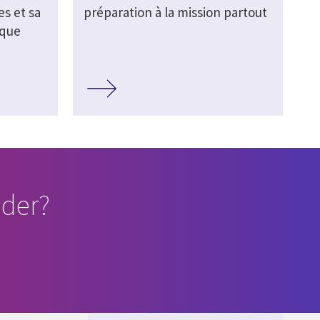
s et sa
préparation à la mission partout
ique
der?