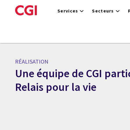
Skip
to
Services
Secteurs
main
content
RÉALISATION
Une équipe de CGI parti
Relais pour la vie