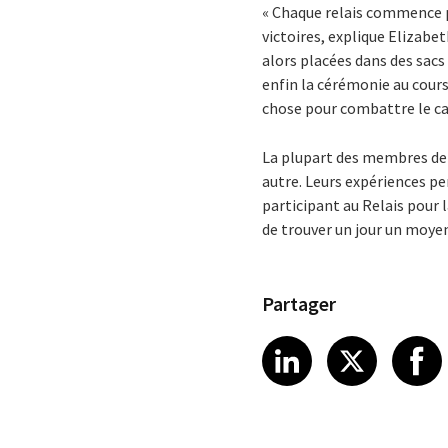
« Chaque relais commence pa
victoires, explique Elizabe
alors placées dans des sac
enfin la cérémonie au cour
chose pour combattre le ca
La plupart des membres de C
autre. Leurs expériences pe
participant au Relais pour 
de trouver un jour un moyen
Partager
Share article
Share art
Shar
LinkedIn
X