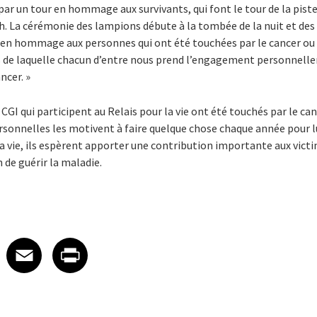
r un tour en hommage aux survivants, qui font le tour de la piste
th. La cérémonie des lampions débute à la tombée de la nuit et de
s en hommage aux personnes qui ont été touchées par le cancer ou 
s de laquelle chacun d’entre nous prend l’engagement personnelle
ncer. »
GI qui participent au Relais pour la vie ont été touchés par le ca
rsonnelles les motivent à faire quelque chose chaque année pour l
la vie, ils espèrent apporter une contribution importante aux vic
 de guérir la maladie.
 on LinkedIn
icle on X
e article on Facebook
Share article on Email
Share article on Print
Facebook
Email
Print