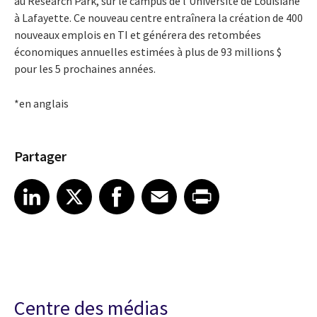
au Research Park, sur le campus de l’Université de Louisiane
à Lafayette. Ce nouveau centre entraînera la création de 400
nouveaux emplois en TI et générera des retombées
économiques annuelles estimées à plus de 93 millions $
pour les 5 prochaines années.
*en anglais
Partager
Share article on LinkedIn
Share article on X
Share article on Facebook
Share article on Email
Share article on Print
LinkedIn
X
Facebook
Email
Print
Centre des médias