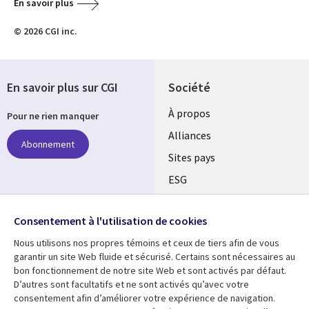
En savoir plus
© 2026 CGI inc.
En savoir plus sur CGI
Société
À propos
Pour ne rien manquer
Alliances
Abonnement
Sites pays
ESG
Nos bureaux
Suivez-nous
Consentement à l'utilisation de cookies
Fusions
Nous utilisons nos propres témoins et ceux de tiers afin de vous
Social
Salle de presse
garantir un site Web fluide et sécurisé. Certains sont nécessaires au
Media
bon fonctionnement de notre site Web et sont activés par défaut.
Global
D’autres sont facultatifs et ne sont activés qu’avec votre
FR
consentement afin d’améliorer votre expérience de navigation.
Ressources
Support