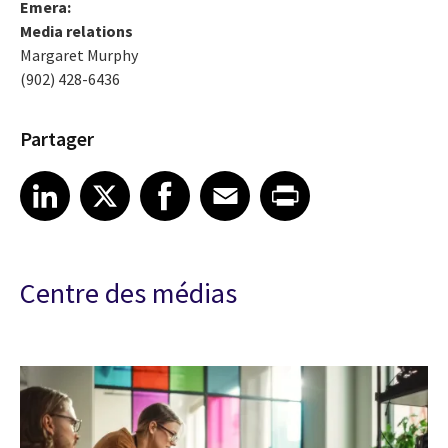
Emera:
Media relations
Margaret Murphy
(902) 428-6436
Partager
Share article on LinkedIn
Share article on X
Share article on Facebook
Share article on Email
Share article on Print
LinkedIn
X
Facebook
Email
Print
Centre des médias