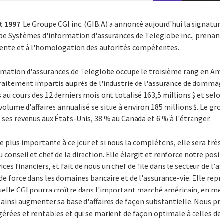
t 1997
Le Groupe CGI inc. (GIB.A) a annoncé aujourd'hui la signatu
upe Systèmes d'information d'assurances de Teleglobe inc., prenan
ligente et à l'homologation des autorités compétentes.
mation d'assurances de Teleglobe occupe le troisième rang en Amé
traitement impartis auprès de l'industrie de l'assurance de domma
 au cours des 12 derniers mois ont totalisé 163,5 millions $ et sel
 volume d'affaires annualisé se situe à environ 185 millions $. Le g
ses revenus aux États-Unis, 38 % au Canada et 6 % à l'étranger.
e plus importante à ce jour et si nous la complétons, elle sera très
 conseil et chef de la direction. Elle élargit et renforce notre posi
ices financiers, et fait de nous un chef de file dans le secteur de
 de force dans les domaines bancaire et de l'assurance-vie. Elle r
aquelle CGI pourra croître dans l'important marché américain, en me
t ainsi augmenter sa base d'affaires de façon substantielle. Nous p
gérées et rentables et qui se marient de façon optimale à celles de