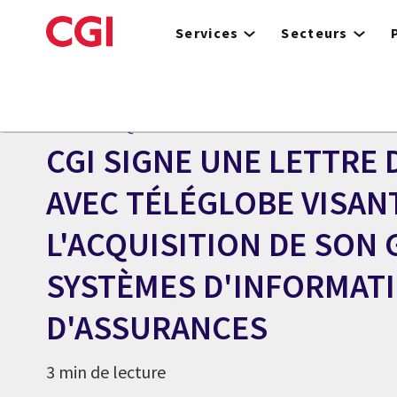
Skip
to
Services
Secteurs
main
content
Centre des médias
COMMUNIQUÉ
CGI SIGNE UNE LETTRE
AVEC TÉLÉGLOBE VISAN
L'ACQUISITION DE SON
SYSTÈMES D'INFORMAT
D'ASSURANCES
3 min de lecture