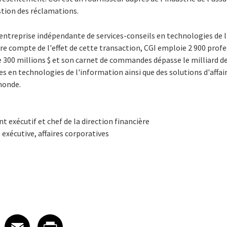
estion des réclamations.
 entreprise indépendante de services-conseils en technologies de 
e compte de l'effet de cette transaction, CGI emploie 2 900 profes
e 300 millions $ et son carnet de commandes dépasse le milliard de d
en technologies de l'information ainsi que des solutions d'affaire
monde.
t exécutif et chef de la direction financière
 exécutive, affaires corporatives
 on LinkedIn
icle on X
e article on Facebook
Share article on Email
Share article on Print
Facebook
Email
Print