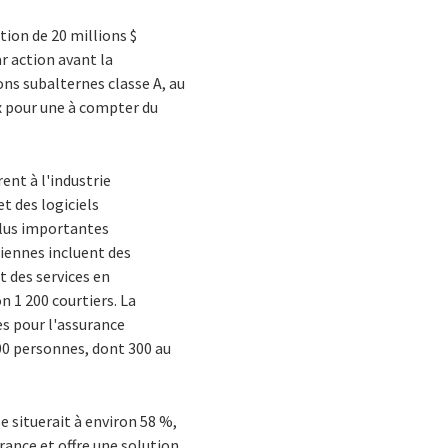
ion de 20 millions $
r action avant la
ions subalternes classe A, au
ux pour une à compter du
nt à l'industrie
t des logiciels
 plus importantes
iennes incluent des
t des services en
 1 200 courtiers. La
es pour l'assurance
00 personnes, dont 300 au
se situerait à environ 58 %,
rance et offre une solution