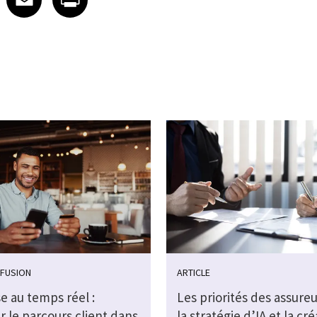
FFUSION
ARTICLE
e au temps réel :
Les priorités des assure
 le parcours client dans
la stratégie d’IA et la cr