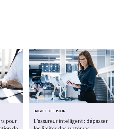
BALADODIFFUSION
urs pour
L’assureur intelligent : dépasser
éation de
les limites des systèmes