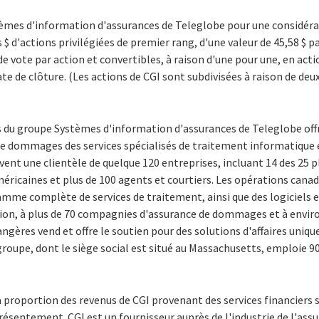
tèmes d'information d'assurances de Teleglobe pour une considérat
$ d'actions privilégiées de premier rang, d'une valeur de 45,58 $ pa
de vote par action et convertibles, à raison d'une pour une, en act
date de clôture. (Les actions de CGI sont subdivisées à raison de de
 du groupe Systèmes d'information d'assurances de Teleglobe offre
de dommages des services spécialisés de traitement informatique e
rvent une clientèle de quelque 120 entreprises, incluant 14 des 25
ricaines et plus de 100 agents et courtiers. Les opérations canad
amme complète de services de traitement, ainsi que des logiciels e
ion, à plus de 70 compagnies d'assurance de dommages et à environ
angères vend et offre le soutien pour des solutions d'affaires uniqu
roupe, dont le siège social est situé au Massachusetts, emploie 9
 la proportion des revenus de CGI provenant des services financiers 
sentement. CGI est un fournisseur auprès de l'industrie de l'assu