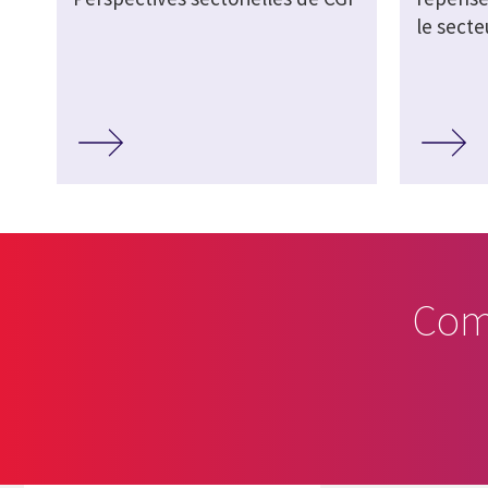
le secte
Com