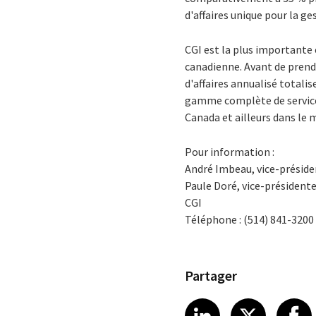
d'affaires unique pour la g
CGI est la plus importante
canadienne. Avant de prendr
d'affaires annualisé totalis
gamme complète de services 
Canada et ailleurs dans le 
Pour information :
André Imbeau, vice-présiden
Paule Doré, vice-présidente
CGI
Téléphone : (514) 841-3200
Partager
Share article
Share art
Shar
LinkedIn
X