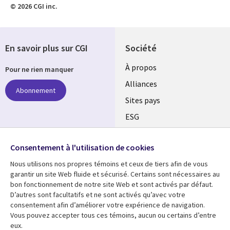
© 2026 CGI inc.
En savoir plus sur CGI
Société
À propos
Pour ne rien manquer
Alliances
Abonnement
Sites pays
ESG
Nos bureaux
Suivez-nous
Consentement à l'utilisation de cookies
Fusions
Nous utilisons nos propres témoins et ceux de tiers afin de vous
Social
Salle de presse
garantir un site Web fluide et sécurisé. Certains sont nécessaires au
Media
bon fonctionnement de notre site Web et sont activés par défaut.
Global
D’autres sont facultatifs et ne sont activés qu’avec votre
FR
consentement afin d’améliorer votre expérience de navigation.
Ressources
Support
Vous pouvez accepter tous ces témoins, aucun ou certains d’entre
eux.
Articles
Accessibilité